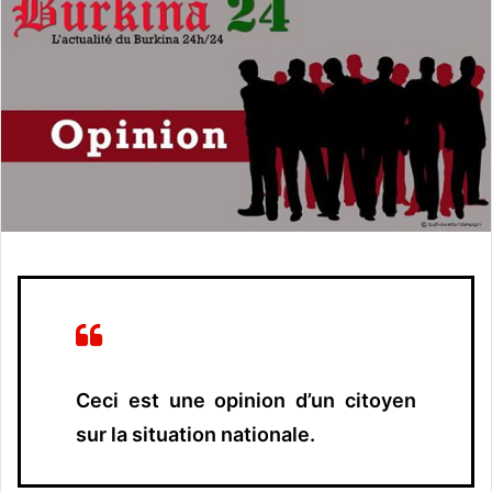
o
y
e
r
u
n
c
o
u
r
r
i
e
l
Ceci est une opinion d’un citoyen
sur la situation nationale.