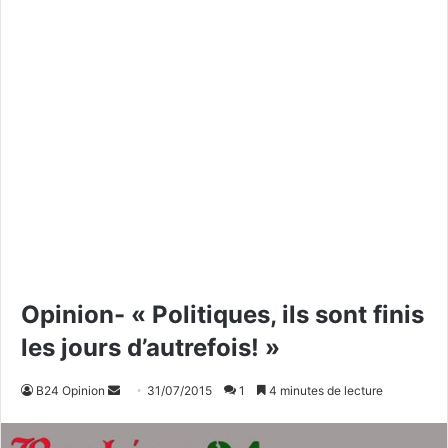
Opinion- « Politiques, ils sont finis
les jours d’autrefois! »
B24 Opinion
E
31/07/2015
1
4 minutes de lecture
n
v