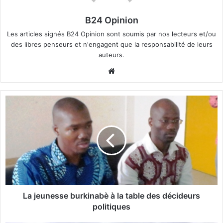
B24 Opinion
Les articles signés B24 Opinion sont soumis par nos lecteurs et/ou
des libres penseurs et n'engagent que la responsabilité de leurs
auteurs.
We
bsi
te
L
a
j
e
u
n
e
s
s
e
La jeunesse burkinabè à la table des décideurs
b
politiques
u