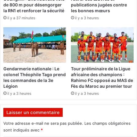
é
de 800 m pour désengorger
publications jugées contre
d
à
la RN1 et renforcer la sécurité
les bonnes mœurs
e
A
il y a 37 minutes
il y a 3 heures
u
b
r
i
s
d
p
j
o
a
l
n
i
t
Gendarmerie nationale : Le
Tour préliminaire de la Ligue
i
colonel Théophile Tago prend
africaine des champions :
q
les commandes de la 3e
Rahimo FC opposé au MAS de
u
Légion
Fès du Maroc au premier tour
e
il y a 3 heures
il y a 3 heures
s
Laisser un commentaire
Votre adresse e-mail ne sera pas publiée.
Les champs obligatoires
sont indiqués avec
*