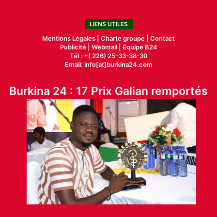
LIENS UTILES
Mentions Légales |
Charte groupe |
Contact
Publicité
|
Webmail |
Equipe B24
Tél : +( 226) 25-33-38-30
Email: info[at]burkina24.com
Burkina 24 : 17 Prix Galian remportés