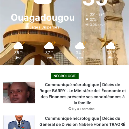
b
e
u
a
o
o
d
b
g
k
Ouagadougou
35º - 29º
37%
o
i
e
r
3.06 km/h
Nuages Dispersés
k
n
a
m
35
37
34
33
℃
℃
℃
℃
jeu
ven
sam
dim
NÉCROLOGIE
Communiqué nécrologique | Décès de
Roger BARRY : Le Ministère de l’Économie et
des Finances présente ses condoléances à
la famille
il y a 1 semaine
Communiqué nécrologique | Décès du
Général de Division Nabéré Honoré TRAORÉ