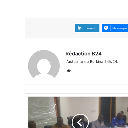
Linkedin
Messenger
Rédaction B24
L'actualité du Burkina 24h/24.
We
bsi
te
S
é
c
u
r