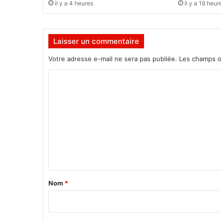
il y a 4 heures
il y a 19 heur
l
l
e
Laisser un commentaire
:
C
Votre adresse e-mail ne sera pas publiée.
Les champs o
h
a
C
q
o
u
e
m
c
m
a
n
e
d
n
i
d
t
a
a
Nom
*
t
i
a
u
r
r