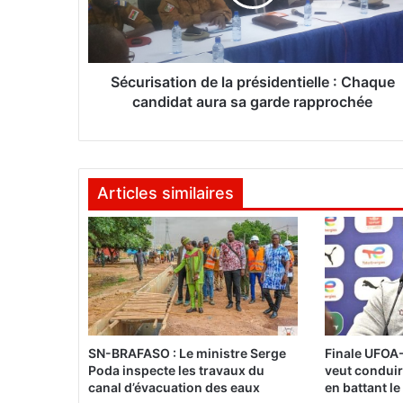
i
s
a
t
i
Sécurisation de la présidentielle : Chaque
o
candidat aura sa garde rapprochée
n
d
e
l
Articles similaires
a
p
r
é
s
i
d
e
n
SN-BRAFASO : Le ministre Serge
Finale UFOA-
t
Poda inspecte les travaux du
veut conduir
i
canal d’évacuation des eaux
en battant le
e