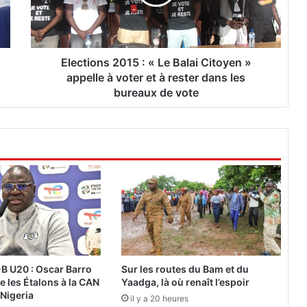
i
o
n
s
2
Elections 2015 : « Le Balai Citoyen »
0
appelle à voter et à rester dans les
1
bureaux de vote
5
:
«
L
e
B
a
l
a
i
C
i
B U20 : Oscar Barro
Sur les routes du Bam et du
t
e les Étalons à la CAN
Yaadga, là où renaît l’espoir
o
 Nigeria
il y a 20 heures
y