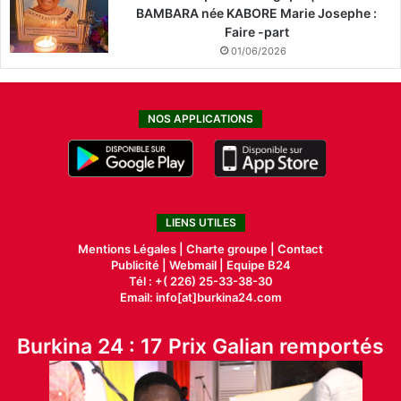
BAMBARA née KABORE Marie Josephe :
Faire -part
01/06/2026
NOS APPLICATIONS
LIENS UTILES
Mentions Légales |
Charte groupe |
Contact
Publicité
|
Webmail |
Equipe B24
Tél : +( 226) 25-33-38-30
Email: info[at]burkina24.com
Burkina 24 : 17 Prix Galian remportés