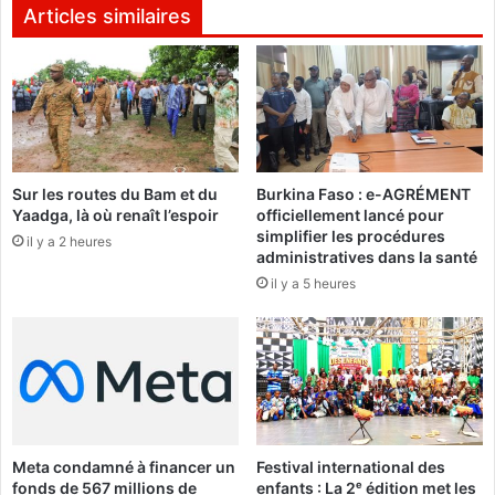
:
v
Articles similaires
"
e
I
l
l
a
a
n
u
d
r
e
a
l
Sur les routes du Bam et du
Burkina Faso : e-AGRÉMENT
b
a
Yaadga, là où renaît l’espoir
officiellement lancé pour
e
N
simplifier les procédures
a
il y a 2 heures
A
administratives dans la santé
u
F
il y a 5 heures
c
A
o
u
p
à
f
a
i
Meta condamné à financer un
Festival international des
r
fonds de 567 millions de
enfants : La 2ᵉ édition met les