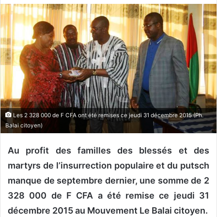
v
o
y
e
r
u
n
c
o
Les 2 328 000 de F CFA ont été remises ce jeudi 31 décembre 2015 (Ph.
u
Balai citoyen)
r
r
Au profit des familles des blessés et des
i
e
martyrs de l’insurrection populaire et du putsch
l
manque de septembre dernier, une somme de 2
328 000 de F CFA a été remise ce jeudi 31
décembre 2015 au Mouvement Le Balai citoyen.