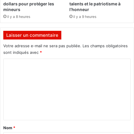
e
dollars pour protéger les
talents et le patriotisme à
"
mineurs
l’honneur
il y a 8 heures
il y a 9 heures
Laisser un commentaire
Votre adresse e-mail ne sera pas publiée.
Les champs obligatoires
sont indiqués avec
*
C
o
m
m
e
n
t
a
Nom
*