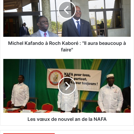
h
e
l
K
a
f
a
Michel Kafando à Roch Kaboré : "Il aura beaucoup à
n
faire"
d
o
L
à
e
R
s
o
v
c
œ
h
u
K
x
a
d
b
e
o
n
Les vœux de nouvel an de la NAFA
r
o
é
u