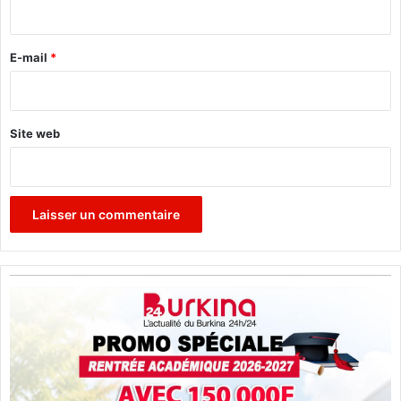
i
r
e
E-mail
*
*
Site web