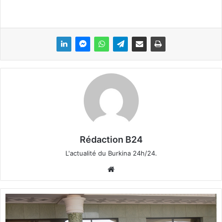
Rédaction B24
L'actualité du Burkina 24h/24.
We
bsi
te
M
i
c