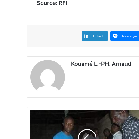
Source: RFI
Linkedin
Messenger
Kouamé L.-PH. Arnaud
J
e
û
n