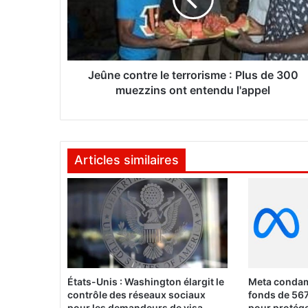
e
c
o
n
t
r
Jeûne contre le terrorisme : Plus de 300
e
muezzins ont entendu l'appel
l
e
t
e
Articles similaires
r
r
o
r
i
s
m
e
:
États-Unis : Washington élargit le
Meta condam
P
contrôle des réseaux sociaux
fonds de 567
l
pour les demandeurs de visa
pour protége