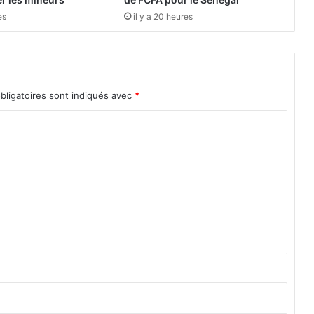
e
es
il y a 20 heures
s
t
l
a
q
bligatoires sont indiqués avec
*
u
a
l
i
t
é
d
u
t
r
a
v
a
i
l