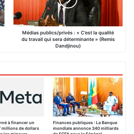
a
s
p
u
b
l
Médias publics/privés : « C’est la qualité
i
du travail qui sera déterminante » (Remis
c
Dandjinou)
s
/
p
r
i
v
é
s
:
«
né à financer un
Finances publiques : La Banque
C
 millions de dollars
mondiale annonce 340 milliards
’
r les mineurs
de FCFA pour le Sénégal