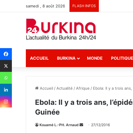
samedi , 8 août 2026
FLASH INFOS
ACCUEIL
BURKINA
MONDE
POLITIQU
Accueil
/
Actualité
/
Afrique
/
Ebola: Il y a trois an
Ebola: Il y a trois ans, l’ép
Guinée
Kouamé L.-PH. Arnaud
E
27/12/2016
n