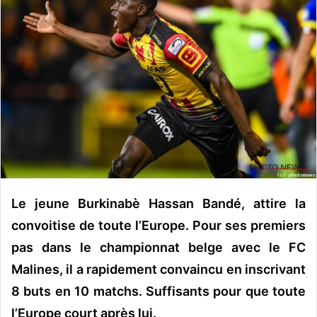
y
e
r
u
n
c
o
u
r
r
i
e
Le jeune Burkinabè Hassan Bandé, attire la
l
convoitise de toute l’Europe. Pour ses premiers
pas dans le championnat belge avec le FC
Malines, il a rapidement convaincu en inscrivant
8 buts en 10 matchs. Suffisants pour que toute
l’Europe court après lui.