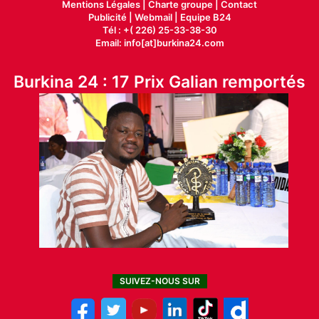
Mentions Légales |
Charte groupe |
Contact
Publicité
|
Webmail |
Equipe B24
Tél : +( 226) 25-33-38-30
Email: info[at]burkina24.com
Burkina 24 : 17 Prix Galian remportés
SUIVEZ-NOUS SUR