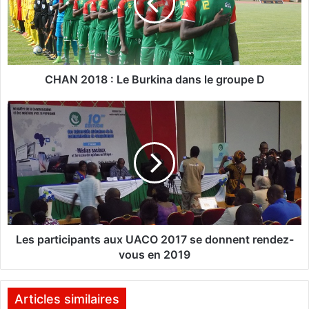
2
0
1
8
:
L
CHAN 2018 : Le Burkina dans le groupe D
e
B
L
u
e
r
s
k
p
i
a
n
r
a
t
d
i
a
c
n
i
Les participants aux UACO 2017 se donnent rendez-
s
p
vous en 2019
l
a
e
n
g
t
Articles similaires