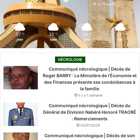
o
i
e
r
3.79 km/h
Nuages Dispersés
k
n
a
m
37
35
34
33
℃
℃
℃
℃
ven
sam
dim
lun
NÉCROLOGIE
Communiqué nécrologique | Décès de
Roger BARRY : Le Ministère de l’Économie et
des Finances présente ses condoléances à
la famille
il y a 1 semaine
Communiqué nécrologique | Décès du
Général de Division Nabéré Honoré TRAORÉ
: Remerciements
03/07/2026
Communiqué nécrologique | Décès de son