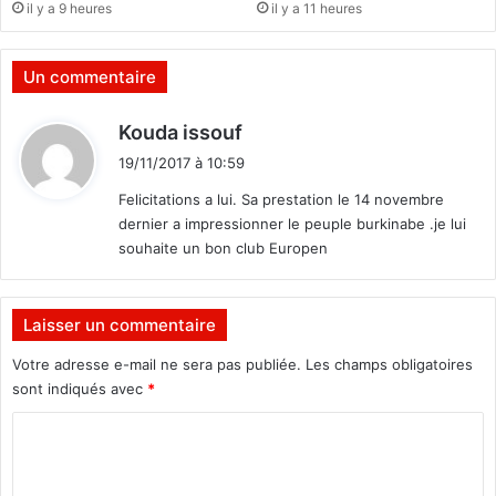
il y a 9 heures
il y a 11 heures
e
n
d
Un commentaire
e
z
d
Kouda issouf
-
i
v
19/11/2017 à 10:59
t
o
Felicitations a lui. Sa prestation le 14 novembre
u
dernier a impressionner le peuple burkinabe .je lui
s
:
souhaite un bon club Europen
e
n
2
0
Laisser un commentaire
1
Votre adresse e-mail ne sera pas publiée.
Les champs obligatoires
9
sont indiqués avec
*
C
o
m