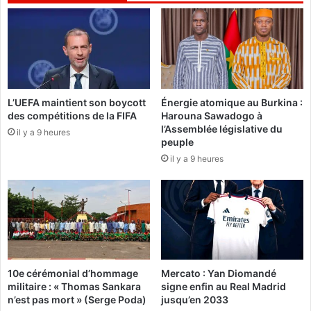
r
s
o
a
u
u
p
x
e
U
D
A
C
L’UEFA maintient son boycott
Énergie atomique au Burkina :
O
des compétitions de la FIFA
Harouna Sawadogo à
2
l’Assemblée législative du
il y a 9 heures
0
peuple
1
il y a 9 heures
7
s
e
d
o
n
n
e
10e cérémonial d’hommage
Mercato : Yan Diomandé
n
militaire : « Thomas Sankara
signe enfin au Real Madrid
t
n’est pas mort » (Serge Poda)
jusqu’en 2033
r