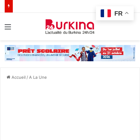
FR
Menu
Accueil
/
A La Une