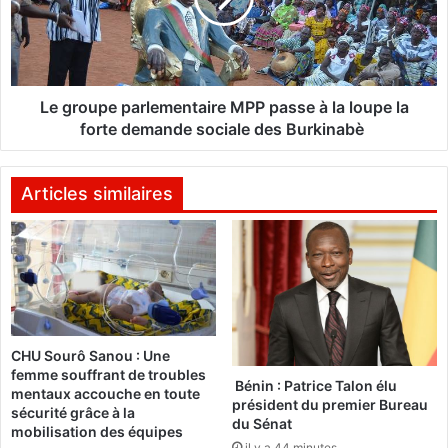
e
u
n
p
t
e
e
p
n
a
Le groupe parlementaire MPP passe à la loupe la
d
r
forte demande sociale des Burkinabè
u
l
e
e
s
m
Articles similaires
d
e
a
n
n
t
s
a
u
i
n
r
c
e
CHU Sourô Sanou : Une
a
M
femme souffrant de troubles
m
P
Bénin : Patrice Talon élu
mentaux accouche en toute
p
P
président du premier Bureau
sécurité grâce à la
m
p
du Sénat
mobilisation des équipes
i
a
il y a 44 minutes