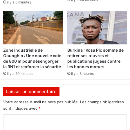
il y a 6 minutes
l
s
i
s
t
e
a
à
i
l
r
a
e
l
c
o
Zone industrielle de
Burkina : Kosa Pic sommé de
e
u
Gounghin : Une nouvelle voie
retirer ses œuvres et
d
p
de 800 m pour désengorger
publications jugées contre
i
e
la RN1 et renforcer la sécurité
les bonnes mœurs
m
l
il y a 50 minutes
il y a 3 heures
a
a
n
f
c
o
Laisser un commentaire
h
r
e
t
Votre adresse e-mail ne sera pas publiée.
Les champs obligatoires
m
e
sont indiqués avec
*
a
d
C
t
e
i
m
o