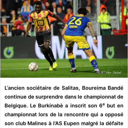
o
y
e
r
u
n
c
o
u
r
r
i
e
L’ancien sociétaire de Salitas, Boureima Bandé
l
continue de surprendre dans le championnat de
e
Belgique. Le Burkinabè a inscrit son 6
but en
championnat lors de la rencontre qui a opposé
son club Malines à l’AS Eupen malgré la défaite