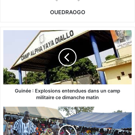
OUEDRAOGO
G
u
i
n
é
e
:
E
x
p
Guinée : Explosions entendues dans un camp
l
militaire ce dimanche matin
o
s
L
i
e
o
g
n
r
s
o