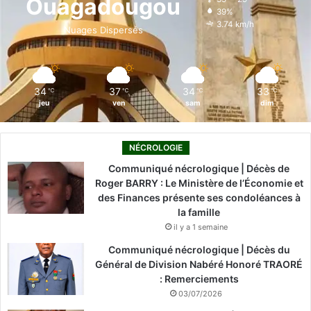
Ouagadougou
39%
o
i
e
r
3.74 km/h
Nuages Dispersés
k
n
a
m
34
37
34
33
℃
℃
℃
℃
jeu
ven
sam
dim
NÉCROLOGIE
Communiqué nécrologique | Décès de
Roger BARRY : Le Ministère de l’Économie et
des Finances présente ses condoléances à
la famille
il y a 1 semaine
Communiqué nécrologique | Décès du
Général de Division Nabéré Honoré TRAORÉ
: Remerciements
03/07/2026