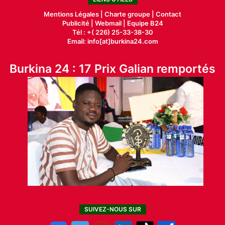
Mentions Légales |
Charte groupe |
Contact
Publicité
|
Webmail |
Equipe B24
Tél : +( 226) 25-33-38-30
Email: info[at]burkina24.com
Burkina 24 : 17 Prix Galian remportés
SUIVEZ-NOUS SUR