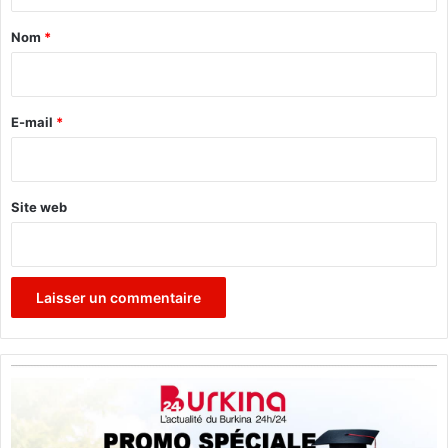
t
a
Nom
*
i
r
e
E-mail
*
*
Site web