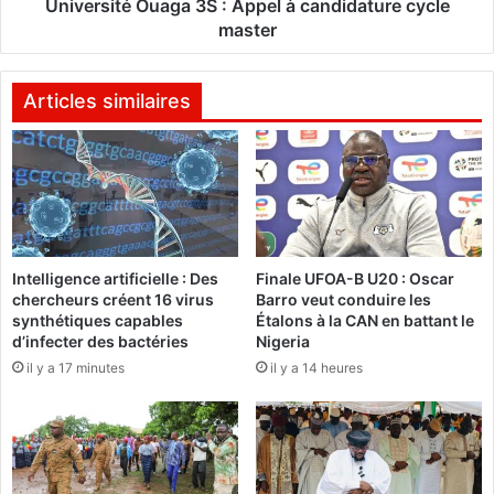
l
é
Université Ouaga 3S : Appel à candidature cycle
l
O
master
a
u
i
a
r
g
Articles similaires
e
a
c
3
o
S
n
:
j
A
u
p
g
p
Intelligence artificielle : Des
Finale UFOA-B U20 : Oscar
u
e
chercheurs créent 16 virus
Barro veut conduire les
é
l
synthétiques capables
Étalons à la CAN en battant le
e
à
d’infecter des bactéries
Nigeria
a
c
il y a 17 minutes
il y a 14 heures
u
a
n
n
a
d
t
i
u
d
r
a