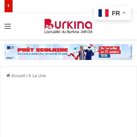
FR
Menu
Accueil
/
A La Une