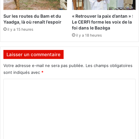
e
t
l
u
Sur les routes du Bam et du
« Retrouver la paix d’antan » :
r
Yaadga, là où renaît l’espoir
Le CERFI forme les voix de la
e
foi dans le Bazèga
il y a 15 heures
c
il y a 18 heures
y
c
l
Laisser un commentaire
e
m
Votre adresse e-mail ne sera pas publiée.
Les champs obligatoires
a
sont indiqués avec
*
s
t
C
e
o
r
m
m
e
n