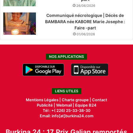
26/06/2026
Communiqué nécrologique | Décès de
BAMBARA née KABORE Marie Josephe :
Faire -part
01/06/2026
NOS APPLICATIONS
LIENS UTILES
Mentions Légales |
Charte groupe |
Contact
Publicité
|
Webmail |
Equipe B24
Tél : +( 226) 25-33-38-30
Email: info[at]burkina24.com
Burkina 24 : 17 Prix Galian remportés