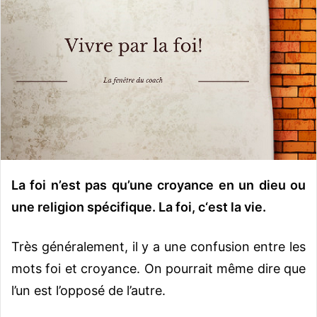
o
y
e
r
u
n
c
o
u
r
r
La foi n’est pas qu’une croyance en un dieu ou
i
une religion spécifique. La foi, c‘est la vie.
e
l
Très généralement, il y a une confusion entre les
mots foi et croyance. On pourrait même dire que
l’un est l’opposé de l’autre.