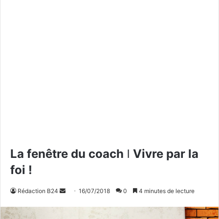
La fenêtre du coach ǀ Vivre par la
foi !
Rédaction B24
E
16/07/2018
0
4 minutes de lecture
n
v