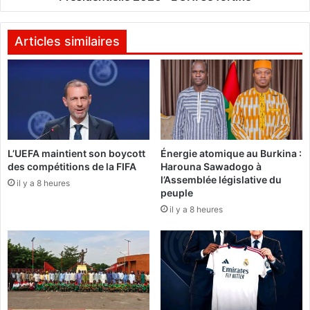
r
e
é
l
s
l
Articles similaires
u
e
m
2
é
0
s
2
a
0
u
t
:
L’UEFA maintient son boycott
Énergie atomique au Burkina :
e
L
des compétitions de la FIFA
Harouna Sawadogo à
u
’
l’Assemblée législative du
il y a 8 heures
r
O
peuple
s
N
il y a 8 heures
a
I
u
s
x
e
a
f
r
o
r
r
ê
t