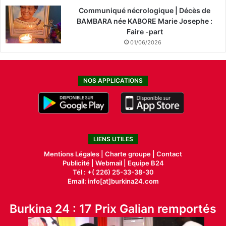
Communiqué nécrologique | Décès de
BAMBARA née KABORE Marie Josephe :
Faire -part
01/06/2026
NOS APPLICATIONS
LIENS UTILES
Mentions Légales |
Charte groupe |
Contact
Publicité
|
Webmail |
Equipe B24
Tél : +( 226) 25-33-38-30
Email: info[at]burkina24.com
Burkina 24 : 17 Prix Galian remportés