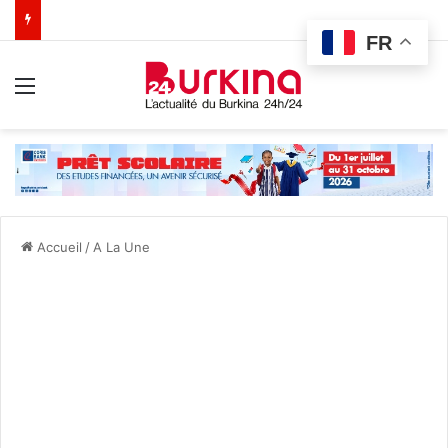
FR
Menu
Accueil
/
A La Une