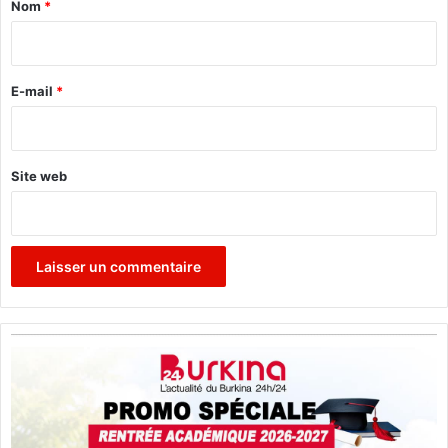
Nom
*
i
r
e
E-mail
*
*
Site web