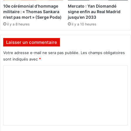
t
i
10e cérémonial d’hommage
Mercato : Yan Diomandé
s
f
militaire : « Thomas Sankara
signe enfin au Real Madrid
i
n’est pas mort » (Serge Poda)
jusqu’en 2033
e
il y a 8 heures
il y a 10 heures
Laisser un commentaire
Votre adresse e-mail ne sera pas publiée.
Les champs obligatoires
sont indiqués avec
*
C
o
m
m
e
n
t
a