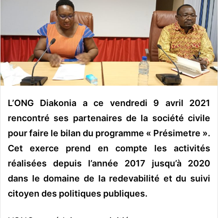
o
y
e
r
u
n
c
o
u
L’ONG Diakonia a ce vendredi 9 avril 2021
r
rencontré ses partenaires de la société civile
r
pour faire le bilan du programme « Présimetre ».
i
Cet exerce prend en compte les activités
e
l
réalisées depuis l’année 2017 jusqu’à 2020
dans le domaine de la redevabilité et du suivi
citoyen des politiques publiques.