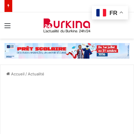
FR
Menu
Accueil
/
Actualité