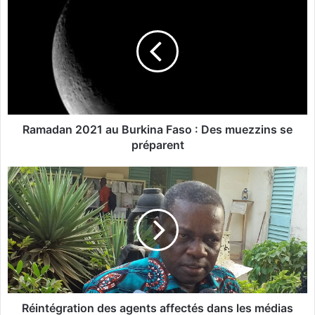
a
m
a
d
a
n
2
0
2
Ramadan 2021 au Burkina Faso : Des muezzins se
1
préparent
a
u
R
B
é
u
i
r
n
k
t
i
é
n
g
a
r
F
a
a
t
Réintégration des agents affectés dans les médias