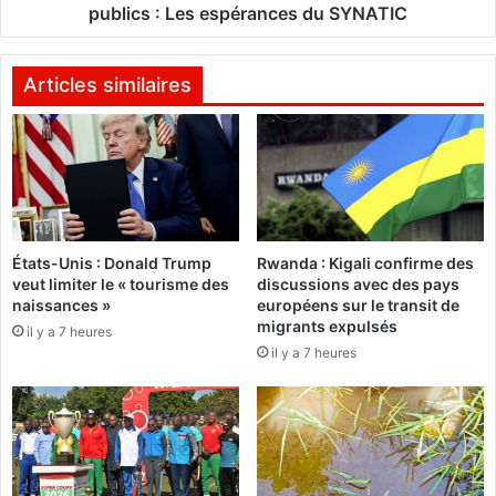
s
i
publics : Les espérances du SYNATIC
o
o
:
n
D
d
Articles similaires
e
e
s
s
m
a
u
g
e
e
z
n
z
t
États-Unis : Donald Trump
Rwanda : Kigali confirme des
i
s
veut limiter le « tourisme des
discussions avec des pays
n
a
naissances »
européens sur le transit de
s
f
migrants expulsés
il y a 7 heures
s
f
il y a 7 heures
e
e
p
c
r
t
é
é
p
s
a
d
r