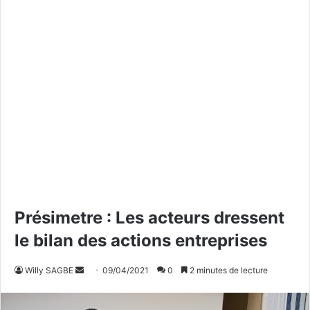
Présimetre : Les acteurs dressent
le bilan des actions entreprises
Willy SAGBE
E
09/04/2021
0
2 minutes de lecture
n
v