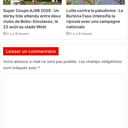
a
e
n
Super Coupe AJSB 2026 : Un
Lutte contre le paludisme : Le
n
s
derby très attendu entre deux
Burkina Faso intensifie la
t
l
clubs de Bobo-Dioulasso, le
riposte avec une campagne
e
22 août au stade Wobi
nationale
s
il y a 8 heures
il y a 9 heures
m
é
d
Laisser un commentaire
i
a
Votre adresse e-mail ne sera pas publiée.
Les champs obligatoires
s
sont indiqués avec
*
p
C
u
b
o
l
m
i
c
m
s
e
:
L
n
e