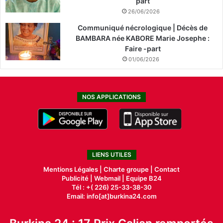
part
26/06/2026
Communiqué nécrologique | Décès de
BAMBARA née KABORE Marie Josephe :
Faire -part
01/06/2026
NOS APPLICATIONS
LIENS UTILES
Mentions Légales |
Charte groupe |
Contact
Publicité
|
Webmail |
Equipe B24
Tél : +( 226) 25-33-38-30
Email: info[at]burkina24.com