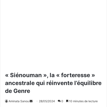
« Siénouman », la « forteresse »
ancestrale qui réinvente l’équilibre
de Genre
Aminata Sanou
E
28/05/2024
0
10 minutes de lecture
n