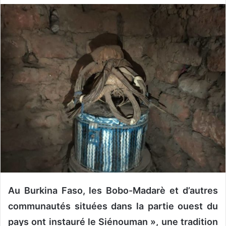
v
o
y
e
r
u
n
c
o
u
r
r
i
e
l
Au Burkina Faso, les Bobo-Madarè et d’autres
communautés situées dans la partie ouest du
pays ont instauré le Siénouman », une tradition