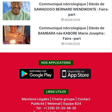
Communiqué nécrologique | Décès de
SAWADOGO BERNARD WENDIKONTE : Faire-
part
26/06/2026
Communiqué nécrologique | Décès de
BAMBARA née KABORE Marie Josephe :
Faire -part
01/06/2026
NOS APPLICATIONS
LIENS UTILES
Mentions Légales |
Charte groupe |
Contact
Publicité
|
Webmail |
Equipe B24
Tél : +( 226) 25-33-38-30