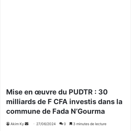
Mise en œuvre du PUDTR : 30
milliards de F CFA investis dans la
commune de Fada N’Gourma
Akim Ky
E
27/06/2024
0
3 minutes de lecture
n