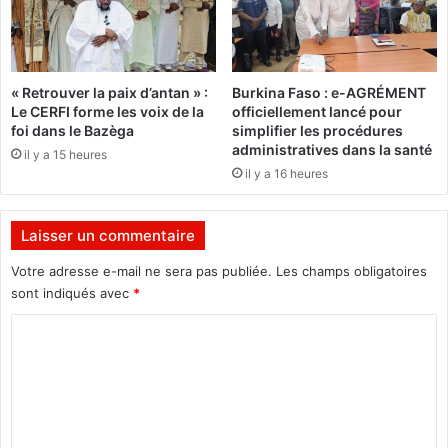
s
l
e
»
s
(
b
« Retrouver la paix d’antan » :
Burkina Faso : e-AGRÉMENT
C
é
Le CERFI forme les voix de la
officiellement lancé pour
a
n
foi dans le Bazèga
simplifier les procédures
n
é
administratives dans la santé
il y a 15 heures
d
f
il y a 16 heures
i
i
d
c
a
i
Laisser un commentaire
t
e
m
n
Votre adresse e-mail ne sera pas publiée.
Les champs obligatoires
a
t
sont indiqués avec
*
l
a
h
C
u
e
x
o
u
e
m
r
n
e
t
m
u
r