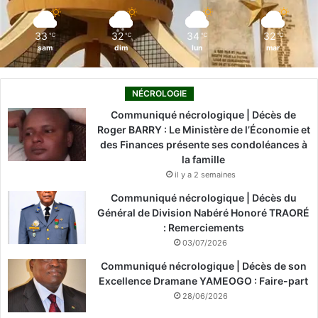
m
33
32
34
32
℃
℃
℃
℃
sam
dim
lun
mar
NÉCROLOGIE
Communiqué nécrologique | Décès de
Roger BARRY : Le Ministère de l’Économie et
des Finances présente ses condoléances à
la famille
il y a 2 semaines
Communiqué nécrologique | Décès du
Général de Division Nabéré Honoré TRAORÉ
: Remerciements
03/07/2026
Communiqué nécrologique | Décès de son
Excellence Dramane YAMEOGO : Faire-part
28/06/2026