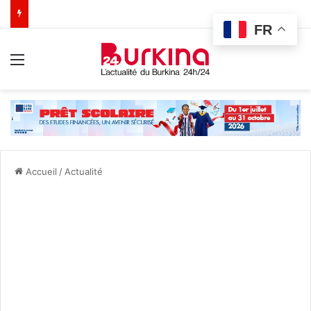
FR
Menu
Accueil
/
Actualité