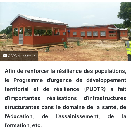
v
o
y
e
r
u
n
c
CSPS du secteur
o
u
Afin de renforcer la résilience des populations,
r
le Programme d’urgence de développement
r
territorial et de résilience (PUDTR) a fait
i
d’importantes réalisations d’infrastructures
e
l
structurantes dans le domaine de la santé, de
l’éducation, de l’assainissement, de la
formation, etc.