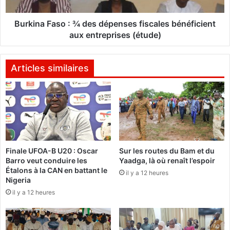
F
J
a
'
s
Burkina Faso : ¾ des dépenses fiscales bénéficient
a
o
aux entreprises (étude)
c
:
c
¾
u
d
Articles similaires
s
e
e
s
l
d
e
é
s
p
c
e
o
n
Finale UFOA-B U20 : Oscar
Sur les routes du Bam et du
r
s
Barro veut conduire les
Yaadga, là où renaît l’espoir
r
e
Étalons à la CAN en battant le
e
il y a 12 heures
s
Nigeria
c
f
il y a 12 heures
t
i
e
s
u
c
r
a