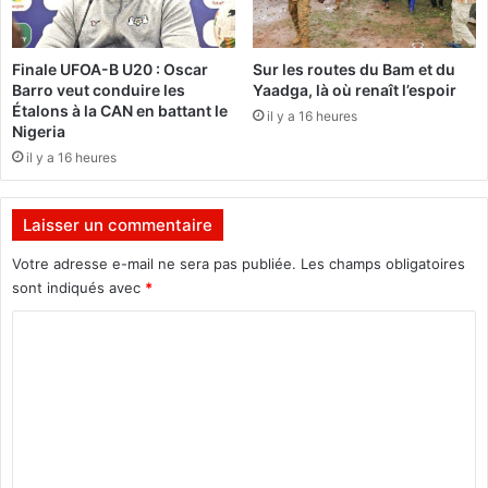
o
t
n
s
m
Finale UFOA-B U20 : Oscar
Sur les routes du Bam et du
i
Barro veut conduire les
Yaadga, là où renaît l’espoir
s
Étalons à la CAN en battant le
il y a 16 heures
a
Nigeria
u
il y a 16 heures
x
a
r
Laisser un commentaire
r
ê
Votre adresse e-mail ne sera pas publiée.
Les champs obligatoires
t
sont indiqués avec
*
s
C
p
a
o
r
m
l
a
m
P
e
o