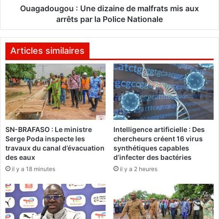
p
o
Ouagadougou : Une dizaine de malfrats mis aux
a
u
arrêts par la Police Nationale
r
:
t
U
i
n
Articles similaires
p
e
o
d
u
i
r
z
l
a
a
i
2
n
SN-BRAFASO : Le ministre
Intelligence artificielle : Des
2
e
Serge Poda inspecte les
chercheurs créent 16 virus
è
d
travaux du canal d’évacuation
synthétiques capables
m
e
des eaux
d’infecter des bactéries
e
m
il y a 18 minutes
il y a 2 heures
é
a
d
l
i
f
t
r
i
a