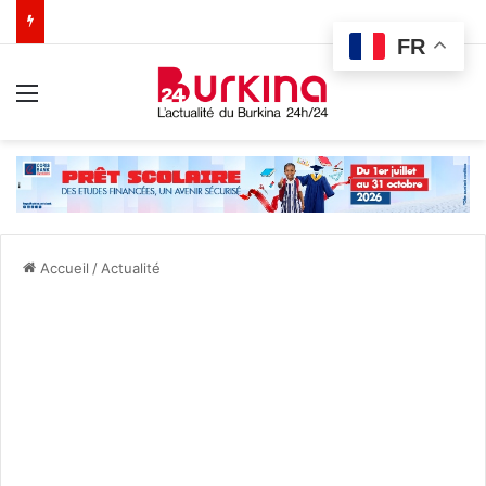
FR
Menu
Accueil
/
Actualité