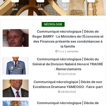
33
32
34
32
℃
℃
℃
℃
sam
dim
lun
mar
NÉCROLOGIE
Communiqué nécrologique | Décès de
Roger BARRY : Le Ministère de l’Économie et
des Finances présente ses condoléances à
la famille
il y a 2 semaines
Communiqué nécrologique | Décès du
Général de Division Nabéré Honoré TRAORÉ
: Remerciements
03/07/2026
Communiqué nécrologique | Décès de son
Excellence Dramane YAMEOGO : Faire-part
28/06/2026
Communiqué nécrologique | Décès de