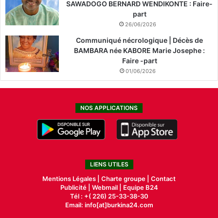
SAWADOGO BERNARD WENDIKONTE : Faire-
part
26/06/2026
Communiqué nécrologique | Décès de
BAMBARA née KABORE Marie Josephe :
Faire -part
01/06/2026
NOS APPLICATIONS
LIENS UTILES
Mentions Légales |
Charte groupe |
Contact
Publicité
|
Webmail |
Equipe B24
Tél : +( 226) 25-33-38-30
Email: info[at]burkina24.com