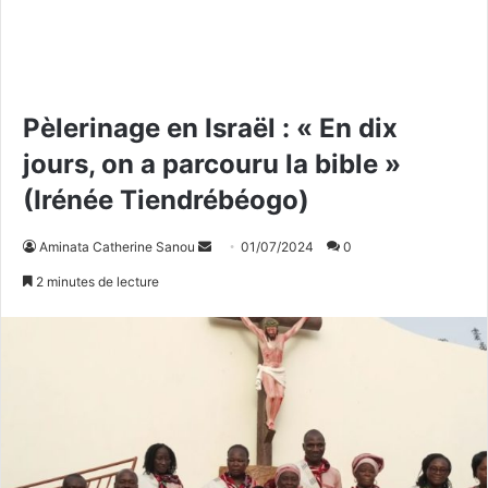
Pèlerinage en Israël : « En dix
jours, on a parcouru la bible »
(Irénée Tiendrébéogo)
Aminata Catherine Sanou
E
01/07/2024
0
n
2 minutes de lecture
v
o
y
e
r
u
n
c