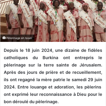
o
u
r
r
i
e
Pèlerinage en Israël
l
Depuis le 18 juin 2024, une dizaine de fidèles
catholiques du Burkina ont entrepris le
pèlerinage sur la terre sainte de Jérusalem.
Après des jours de prière et de recueillement,
ils ont regagné la mère patrie le samedi 29 juin
2024. Entre louange et adoration, les pèlerins
ont exprimé leur reconnaissance à Dieu pour le
bon déroulé du pèlerinage.