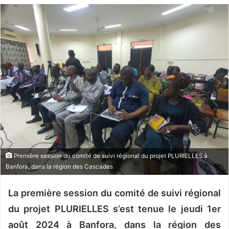
v
o
y
e
r
u
n
c
o
u
r
r
Première session du comité de suivi régional du projet PLURIELLES à
i
Banfora, dans la région des Cascades
e
l
La première session du comité de suivi régional
du projet PLURIELLES s’est tenue le jeudi 1er
août 2024 à Banfora, dans la région des