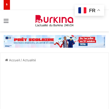
FR
Menu
Accueil
/
Actualité