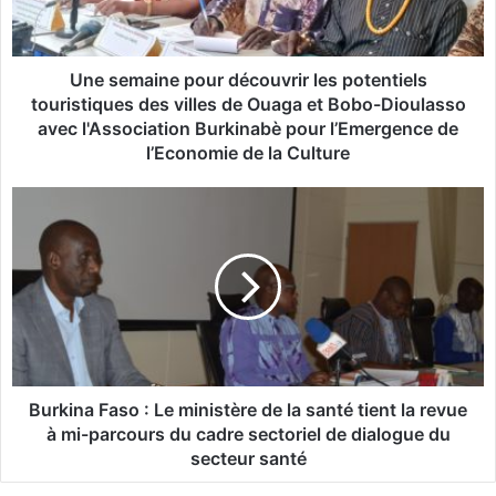
a
i
n
e
Une semaine pour découvrir les potentiels
p
touristiques des villes de Ouaga et Bobo-Dioulasso
o
avec l'Association Burkinabè pour l’Emergence de
u
l’Economie de la Culture
r
d
B
é
u
c
r
o
k
u
i
v
n
r
a
i
F
r
a
l
s
Burkina Faso : Le ministère de la santé tient la revue
e
o
à mi-parcours du cadre sectoriel de dialogue du
s
secteur santé
p
:
o