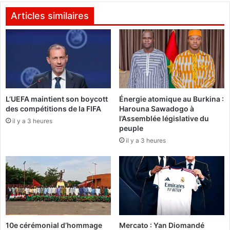
L
t
e
Articles similaires
e
m
n
i
t
n
i
i
e
s
l
t
s
è
t
L’UEFA maintient son boycott
Énergie atomique au Burkina :
r
o
des compétitions de la FIFA
Harouna Sawadogo à
e
l’Assemblée législative du
u
d
il y a 3 heures
peuple
r
e
i
il y a 3 heures
l
s
a
t
s
i
a
q
n
u
t
e
é
s
t
10e cérémonial d’hommage
Mercato : Yan Diomandé
d
i