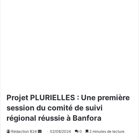
Projet PLURIELLES : Une première
session du comité de suivi
régional réussie à Banfora
Rédaction B24
E
02/08/2024
0
2 minutes de lecture
n