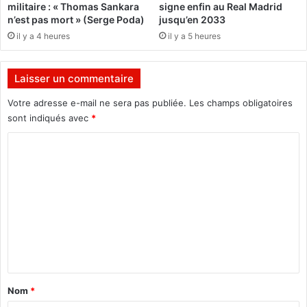
militaire : « Thomas Sankara
signe enfin au Real Madrid
e
e
n’est pas mort » (Serge Poda)
jusqu’en 2033
s
n
il y a 4 heures
il y a 5 heures
v
t
i
l
l
a
Laisser un commentaire
l
r
e
e
Votre adresse e-mail ne sera pas publiée.
Les champs obligatoires
s
v
sont indiqués avec
*
d
u
e
e
C
O
à
o
u
m
a
m
i
g
-
m
a
p
e
e
a
t
r
n
B
c
t
o
o
b
u
a
Nom
*
o
r