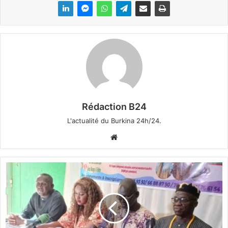
Rédaction B24
L'actualité du Burkina 24h/24.
We
bsi
te
U
n
e
s
e
m