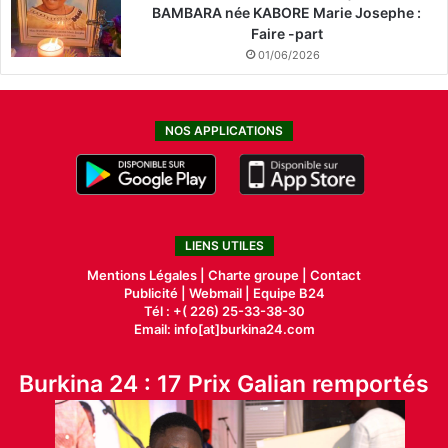
BAMBARA née KABORE Marie Josephe :
Faire -part
01/06/2026
NOS APPLICATIONS
LIENS UTILES
Mentions Légales |
Charte groupe |
Contact
Publicité
|
Webmail |
Equipe B24
Tél : +( 226) 25-33-38-30
Email: info[at]burkina24.com
Burkina 24 : 17 Prix Galian remportés