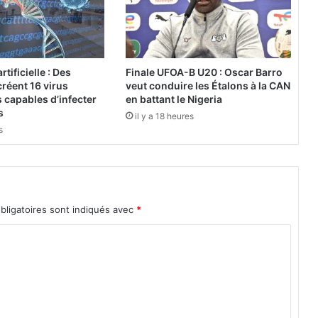
a
n
c
e
,
rtificielle : Des
Finale UFOA-B U20 : Oscar Barro
é
réent 16 virus
veut conduire les Étalons à la CAN
v
 capables d’infecter
en battant le Nigeria
o
s
il y a 18 heures
l
s
u
t
i
o
n
bligatoires sont indiqués avec
*
,
i
n
n
o
v
a
t