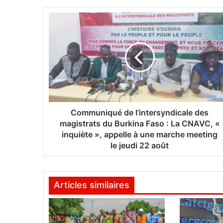
C
o
m
m
u
n
i
q
u
é
Communiqué de l’intersyndicale des
d
magistrats du Burkina Faso : La CNAVC, «
e
inquiète », appelle à une marche meeting
l
le jeudi 22 août
’
i
n
Articles similaires
t
e
r
s