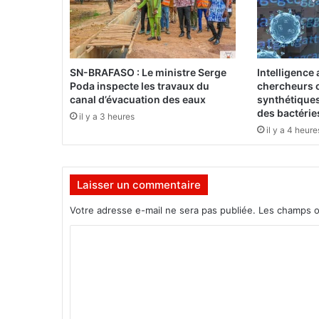
y
n
d
i
c
SN-BRAFASO : Le ministre Serge
Intelligence a
a
Poda inspecte les travaux du
chercheurs c
l
canal d’évacuation des eaux
synthétiques
e
des bactérie
il y a 3 heures
d
il y a 4 heure
e
s
m
Laisser un commentaire
a
g
Votre adresse e-mail ne sera pas publiée.
Les champs o
i
s
C
t
o
r
a
m
t
m
s
d