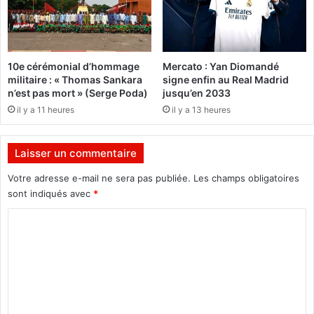
à
i
O
q
u
u
a
e
10e cérémonial d’hommage
Mercato : Yan Diomandé
g
s
militaire : « Thomas Sankara
signe enfin au Real Madrid
a
2
n’est pas mort » (Serge Poda)
jusqu’en 2033
d
0
il y a 11 heures
il y a 13 heures
o
2
u
4
g
Laisser un commentaire
o
:
u
S
Votre adresse e-mail ne sera pas publiée.
Les champs obligatoires
a
sont indiqués avec
*
i
n
C
t
o
J
m
e
a
m
n
e
B