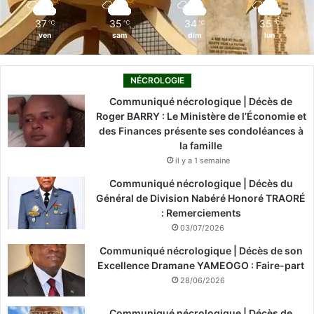
m
37
35
34
35
℃
℃
℃
℃
ven
sam
dim
lun
NÉCROLOGIE
Communiqué nécrologique | Décès de
Roger BARRY : Le Ministère de l’Économie et
des Finances présente ses condoléances à
la famille
il y a 1 semaine
Communiqué nécrologique | Décès du
Général de Division Nabéré Honoré TRAORÉ
: Remerciements
03/07/2026
Communiqué nécrologique | Décès de son
Excellence Dramane YAMEOGO : Faire-part
28/06/2026
Communiqué nécrologique | Décès de