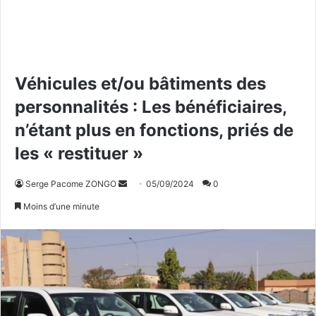
Véhicules et/ou bâtiments des
personnalités : Les bénéficiaires,
n’étant plus en fonctions, priés de
les « restituer »
Serge Pacome ZONGO
E
05/09/2024
0
n
Moins d’une minute
v
o
y
e
r
u