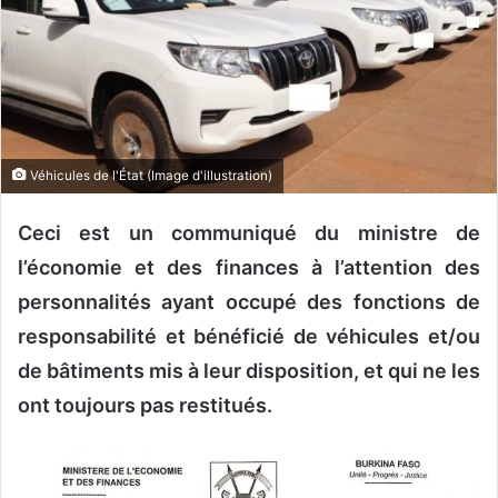
n
c
o
u
r
r
i
Véhicules de l'État (Image d'illustration)
e
l
Ceci est un communiqué du ministre de
l’économie et des finances à l’attention des
personnalités ayant occupé des fonctions de
responsabilité et bénéficié de véhicules et/ou
de bâtiments mis à leur disposition, et qui ne les
ont toujours pas restitués.