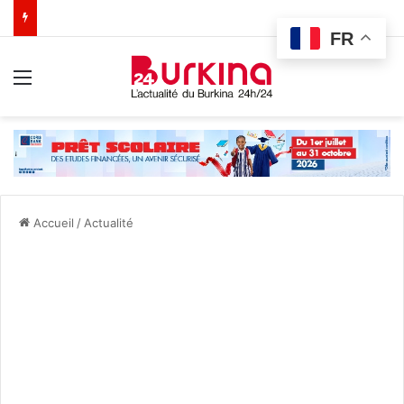
FR
Menu
Accueil
/
Actualité