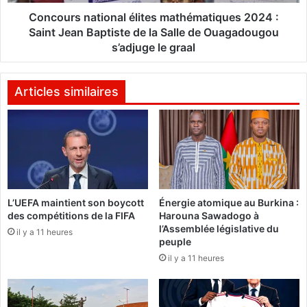
r
n
s
a
Concours national élites mathématiques 2024 :
d
t
Saint Jean Baptiste de la Salle de Ouagadougou
u
i
s’adjuge le graal
t
o
o
n
u
a
Articles similaires
r
l
i
é
s
l
m
i
e
t
e
e
n
s
c
L’UEFA maintient son boycott
Énergie atomique au Burkina :
m
des compétitions de la FIFA
Harouna Sawadogo à
o
a
l’Assemblée législative du
n
t
il y a 11 heures
peuple
c
h
il y a 11 heures
l
é
a
m
v
a
e
t