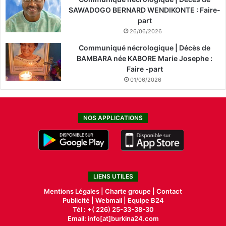
SAWADOGO BERNARD WENDIKONTE : Faire-
part
26/06/2026
Communiqué nécrologique | Décès de
BAMBARA née KABORE Marie Josephe :
Faire -part
01/06/2026
NOS APPLICATIONS
LIENS UTILES
Mentions Légales |
Charte groupe |
Contact
Publicité
|
Webmail |
Equipe B24
Tél : +( 226) 25-33-38-30
Email: info[at]burkina24.com