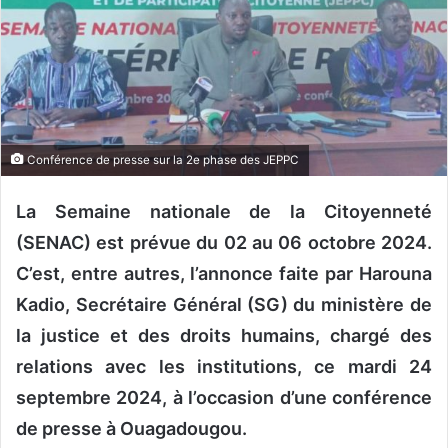
o
u
r
r
i
e
Conférence de presse sur la 2e phase des JEPPC
l
La Semaine nationale de la Citoyenneté
(SENAC) est prévue du 02 au 06 octobre 2024.
C’est, entre autres, l’annonce faite par Harouna
Kadio, Secrétaire Général (SG) du ministère de
la justice et des droits humains, chargé des
relations avec les institutions, ce mardi 24
septembre 2024, à l’occasion d’une conférence
de presse à Ouagadougou.