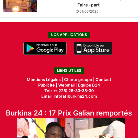
Faire -part
01/06/2026
NOS APPLICATIONS
LIENS UTILES
Mentions Légales |
Charte groupe |
Contact
Publicité
|
Webmail |
Equipe B24
Tél : +( 226) 25-33-38-30
Email: info[at]burkina24.com
Burkina 24 : 17 Prix Galian remportés