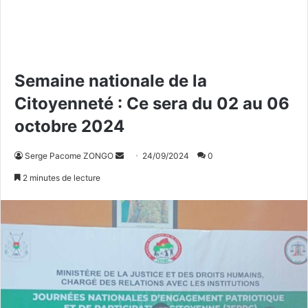
Semaine nationale de la
Citoyenneté : Ce sera du 02 au 06
octobre 2024
Serge Pacome ZONGO
E
24/09/2024
0
n
2 minutes de lecture
v
o
y
e
r
u
n
c