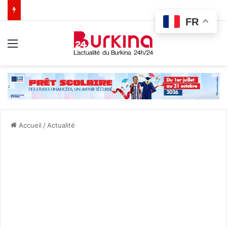
FR
Menu
Accueil
/
Actualité