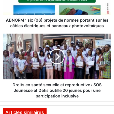
:
s
i
x
ABNORM : six (06) projets de normes portant sur les
(
câbles électriques et panneaux photovoltaïques
0
6
D
)
r
p
o
r
i
o
t
j
s
e
e
t
n
s
s
d
a
Droits en santé sexuelle et reproductive : SOS
e
n
Jeunesse et Défis outille 20 jeunes pour une
n
t
participation inclusive
o
é
r
s
m
e
Articles similaires