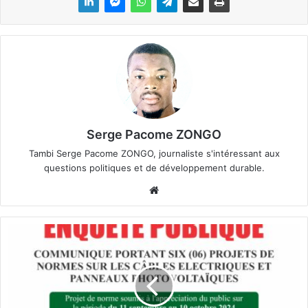
Serge Pacome ZONGO
Tambi Serge Pacome ZONGO, journaliste s'intéressant aux
questions politiques et de développement durable.
We
bsi
te
A
B
N
O
R
M