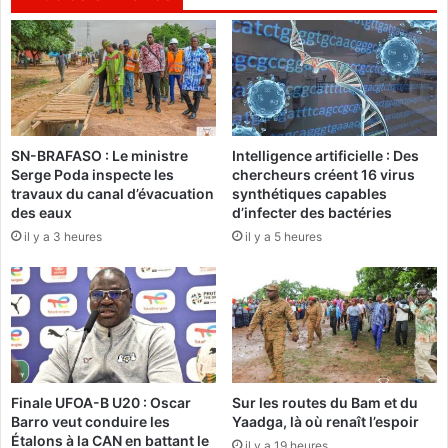
e
x
s
u
p
e
o
l
r
l
t
e
a
e
n
SN-BRAFASO : Le ministre
Intelligence artificielle : Des
t
Serge Poda inspecte les
chercheurs créent 16 virus
t
r
travaux du canal d’évacuation
synthétiques capables
s
e
des eaux
d’infecter des bactéries
u
p
il y a 3 heures
il y a 5 heures
r
r
l
o
e
d
s
u
c
c
â
t
b
i
l
v
Finale UFOA-B U20 : Oscar
Sur les routes du Bam et du
e
e
Barro veut conduire les
Yaadga, là où renaît l’espoir
s
Étalons à la CAN en battant le
il y a 19 heures