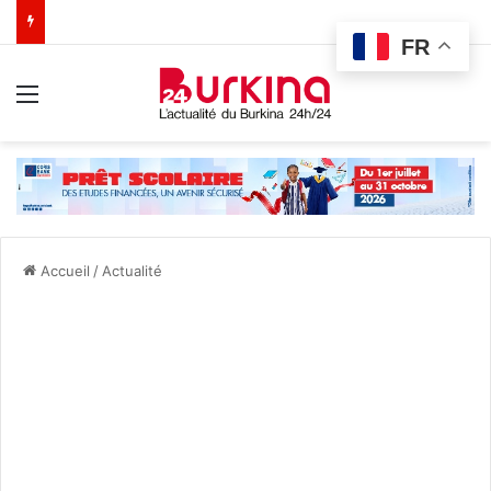
FR
Menu
Accueil
/
Actualité