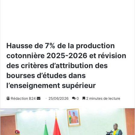
Hausse de 7% de la production
cotonnière 2025-2026 et révision
des critères d’attribution des
bourses d’études dans
l’enseignement supérieur
Rédaction B24
E
25/06/2026
0
2 minutes de lecture
n
v
o
y
e