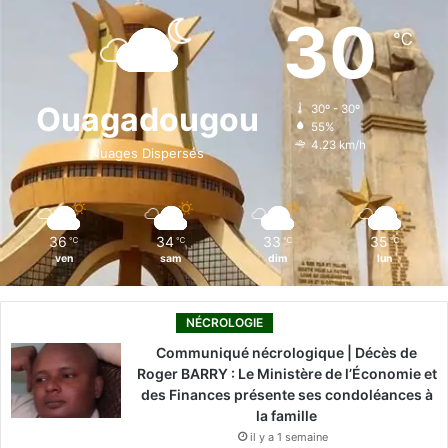
e
k
T
t
T
30
℃
b
e
u
a
o
o
d
b
g
k
Ouagadougou
30º - 30º
55%
o
i
e
r
4.23 km/h
Nuages Dispersés
k
n
a
m
36
34
33
35
℃
℃
℃
℃
ven
sam
dim
lun
NÉCROLOGIE
Communiqué nécrologique | Décès de
Roger BARRY : Le Ministère de l’Économie et
des Finances présente ses condoléances à
la famille
il y a 1 semaine