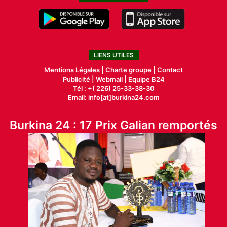
LIENS UTILES
Mentions Légales |
Charte groupe |
Contact
Publicité
|
Webmail |
Equipe B24
Tél : +( 226) 25-33-38-30
Email: info[at]burkina24.com
Burkina 24 : 17 Prix Galian remportés