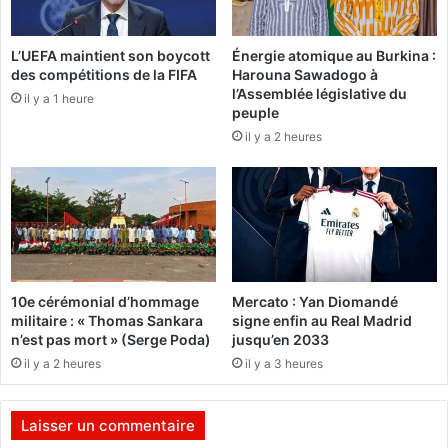
i
i
r
k
e
L’UEFA maintient son boycott
Énergie atomique au Burkina :
o
des compétitions de la FIFA
Harouna Sawadogo à
d
d
l’Assemblée législative du
a
il y a 1 heure
é
peuple
n
s
il y a 2 heures
s
i
l
g
a
n
d
e
y
s
n
e
a
s
m
r
10e cérémonial d’hommage
Mercato : Yan Diomandé
i
e
militaire : « Thomas Sankara
signe enfin au Real Madrid
q
p
n’est pas mort » (Serge Poda)
jusqu’en 2033
u
r
il y a 2 heures
il y a 3 heures
e
é
d
s
e
e
Laisser un commentaire
s
n