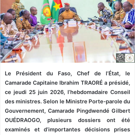
r
u
n
c
o
u
r
r
i
e
Le Président du Faso, Chef de l’État, le
l
Camarade Capitaine Ibrahim TRAORÉ a présidé,
ce jeudi 25 juin 2026, l’hebdomadaire Conseil
des ministres. Selon le Ministre Porte-parole du
Gouvernement, Camarade Pingdwendé Gilbert
OUÉDRAOGO, plusieurs dossiers ont été
examinés et d’importantes décisions prises