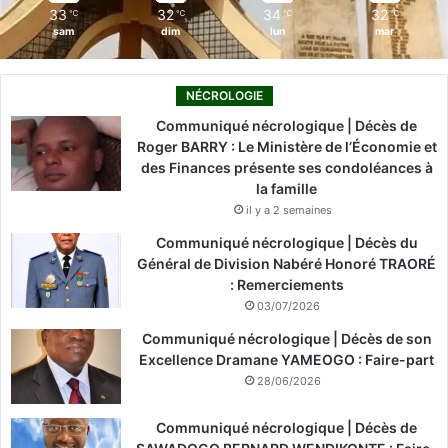
33
32
34
32
℃
℃
℃
℃
sam
dim
lun
mar
NÉCROLOGIE
Communiqué nécrologique | Décès de
Roger BARRY : Le Ministère de l’Économie et
des Finances présente ses condoléances à
la famille
il y a 2 semaines
Communiqué nécrologique | Décès du
Général de Division Nabéré Honoré TRAORÉ
: Remerciements
03/07/2026
Communiqué nécrologique | Décès de son
Excellence Dramane YAMEOGO : Faire-part
28/06/2026
Communiqué nécrologique | Décès de