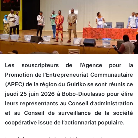
o
y
e
r
u
n
c
o
u
Les souscripteurs de l’Agence pour la
r
Promotion de l’Entrepreneuriat Communautaire
r
(APEC) de la région du Guiriko se sont réunis ce
i
jeudi 25 juin 2026 à Bobo-Dioulasso pour élire
e
l
leurs représentants au Conseil d’administration
et au Conseil de surveillance de la société
coopérative issue de l’actionnariat populaire.