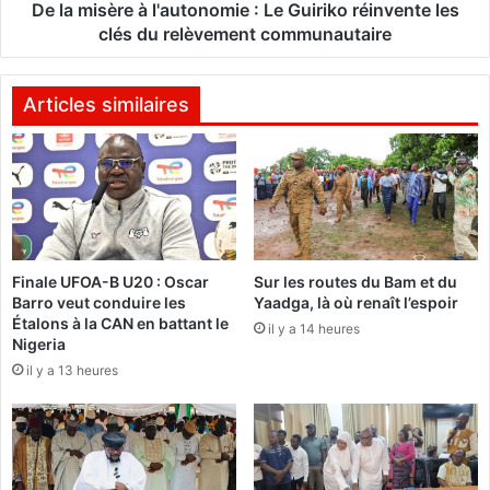
o
e
De la misère à l'autonomie : Le Guiriko réinvente les
n
à
clés du relèvement communautaire
c
l
o
'
t
a
Articles similaires
o
u
n
t
n
o
i
n
è
o
r
m
e
i
2
Finale UFOA-B U20 : Oscar
Sur les routes du Bam et du
e
Barro veut conduire les
Yaadga, là où renaît l’espoir
0
:
Étalons à la CAN en battant le
2
il y a 14 heures
L
Nigeria
5
e
il y a 13 heures
-
G
2
u
0
i
2
r
6
i
e