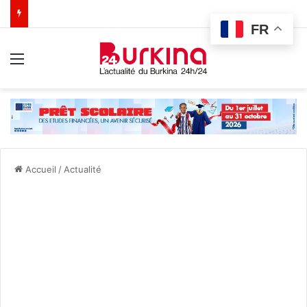
FR
Menu
Accueil
/
Actualité