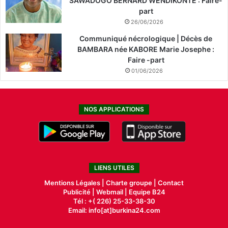
SAWADOGO BERNARD WENDIKONTE : Faire-
part
26/06/2026
Communiqué nécrologique | Décès de
BAMBARA née KABORE Marie Josephe :
Faire -part
01/06/2026
NOS APPLICATIONS
LIENS UTILES
Mentions Légales |
Charte groupe |
Contact
Publicité
|
Webmail |
Equipe B24
Tél : +( 226) 25-33-38-30
Email: info[at]burkina24.com