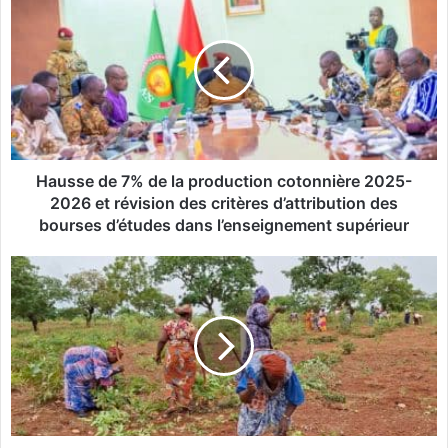
a
u
s
s
e
d
e
7
%
Hausse de 7% de la production cotonnière 2025-
d
2026 et révision des critères d’attribution des
e
bourses d’études dans l’enseignement supérieur
l
a
D
p
e
r
l
o
a
d
m
u
i
c
s
t
è
i
r