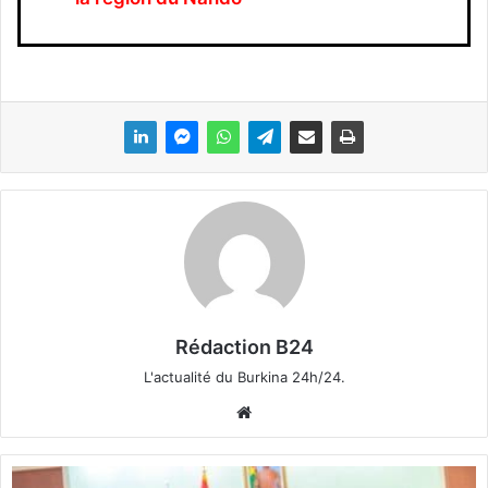
Rédaction B24
L'actualité du Burkina 24h/24.
We
bsi
te
H