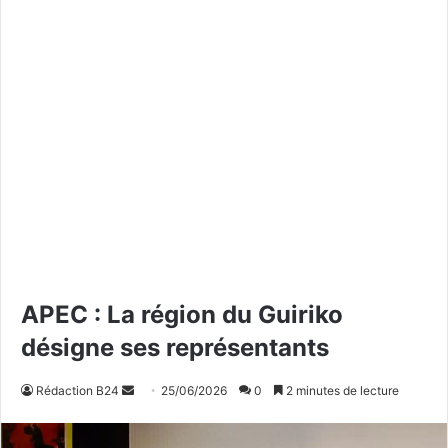
APEC : La région du Guiriko
désigne ses représentants
Rédaction B24
E
25/06/2026
0
2 minutes de lecture
n
v