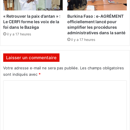
k
t
o
r
r
« Retrouver la paix d’antan » :
Burkina Faso : e-AGRÉMENT
é
é
Le CERFI forme les voix de la
officiellement lancé pour
v
i
foi dans le Bazèga
simplifier les procédures
i
n
administratives dans la santé
il y a 17 heures
s
v
il y a 17 heures
i
e
o
n
n
t
Laisser un commentaire
d
e
e
l
Votre adresse e-mail ne sera pas publiée.
Les champs obligatoires
s
e
sont indiqués avec
*
c
s
r
C
c
i
l
o
t
é
m
è
s
r
d
m
e
u
e
s
r
d
e
n