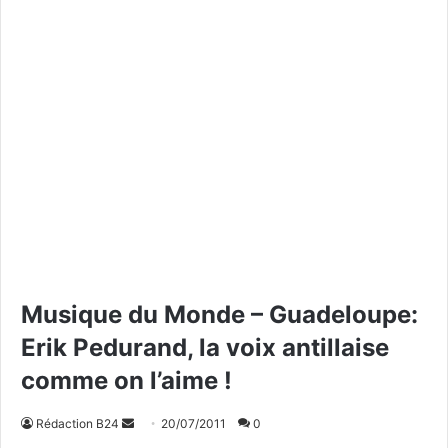
Musique du Monde – Guadeloupe:
Erik Pedurand, la voix antillaise
comme on l’aime !
Rédaction B24
E
20/07/2011
0
n