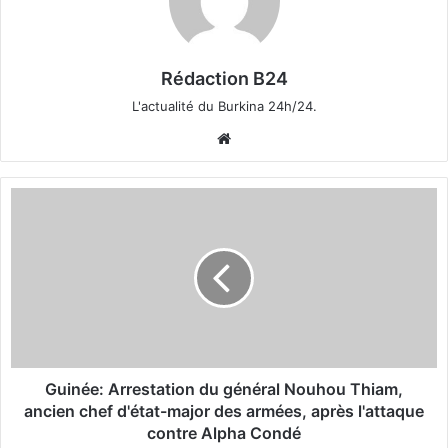
Rédaction B24
L'actualité du Burkina 24h/24.
We
bsi
te
G
u
i
n
é
e
:
A
r
r
Guinée: Arrestation du général Nouhou Thiam,
e
ancien chef d'état-major des armées, après l'attaque
s
contre Alpha Condé