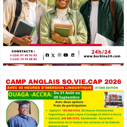
n
d
é