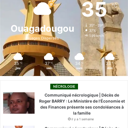
35
℃
b
e
u
a
o
o
d
b
g
k
Ouagadougou
35º - 29º
37%
o
i
e
r
1.99 km/h
Nuages Dispersés
k
n
a
m
35
37
34
33
℃
℃
℃
℃
jeu
ven
sam
dim
NÉCROLOGIE
Communiqué nécrologique | Décès de
Roger BARRY : Le Ministère de l’Économie et
des Finances présente ses condoléances à
la famille
il y a 1 semaine