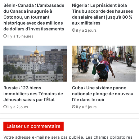
h
Bénin-Canada : L’ambassade
Nigeria : Le président Bola
r
du Canada inaugurée à
Tinubu accorde des hausses
i
m
Cotonou, un tournant
de salaire allant jusqu’à 80 %
a
i
historique avec des millions
aux militaires
m
n
de dollars d’investissements
il y a 2 jours
,
i
il y a 15 heures
a
s
n
t
c
r
i
e
e
:
n
D
c
e
h
s
Russie : 123 biens
Cuba : Une sixième panne
e
p
immobiliers des Témoins de
nationale plonge de nouveau
f
r
Jéhovah saisis par l’État
l’île dans le noir
d
o
il y a 2 jours
il y a 2 jours
'
p
é
o
t
s
Laisser un commentaire
a
i
t
t
Votre adresse e-mail ne sera pas publiée.
Les champs obligatoires