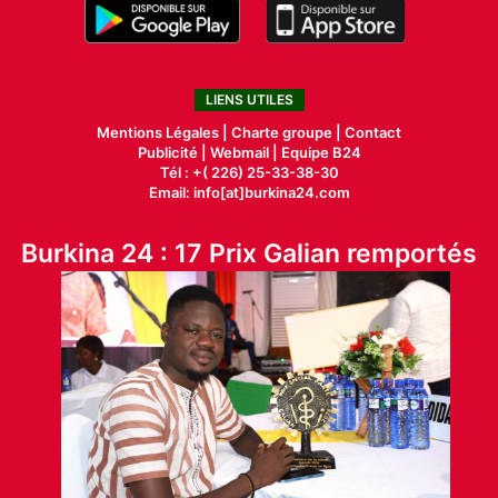
LIENS UTILES
Mentions Légales |
Charte groupe |
Contact
Publicité
|
Webmail |
Equipe B24
Tél : +( 226) 25-33-38-30
Email: info[at]burkina24.com
Burkina 24 : 17 Prix Galian remportés