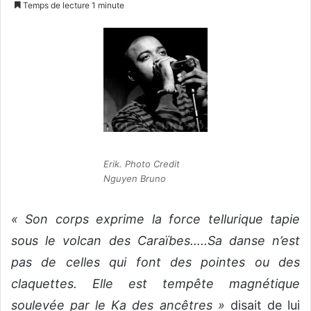
Temps de lecture 1 minute
v
o
y
e
r
u
n
c
o
Erik. Photo Credit
u
Nguyen Bruno
r
r
i
« Son corps exprime la force tellurique tapie
e
sous le volcan des Caraïbes…..Sa danse n’est
l
pas de celles qui font des pointes ou des
claquettes. Elle est tempête magnétique
soulevée par le Ka des ancêtres »
disait de lui