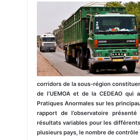
v
o
y
e
r
u
n
c
o
u
r
corridors de la sous-région constitu
r
de l’UEMOA et de la CEDEAO qui a 
i
Pratiques Anormales sur les principau
e
l
rapport de l’observatoire présent
résultats variables pour les différents
plusieurs pays, le nombre de contrôle 