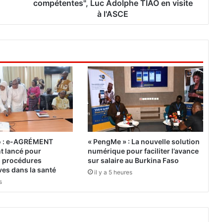
d
compétentes", Luc Adolphe TIAO en visite
e
à l'ASCE
m
a
l
v
e
r
s
a
t
i
o
n
o : e-AGRÉMENT
« PengMe » : La nouvelle solution
s
nt lancé pour
numérique pour faciliter l’avance
a
es procédures
sur salaire au Burkina Faso
v
ves dans la santé
il y a 5 heures
é
s
r
é
e
s