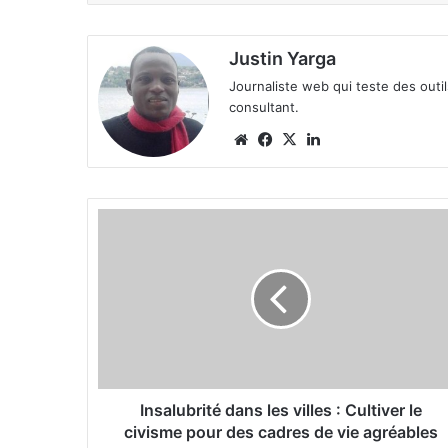
Justin Yarga
Journaliste web qui teste des outi
consultant.
We
Fa
X
Lin
bsi
ce
ke
te
bo
din
ok
I
n
s
a
l
u
b
r
i
t
Insalubrité dans les villes : Cultiver le
é
civisme pour des cadres de vie agréables