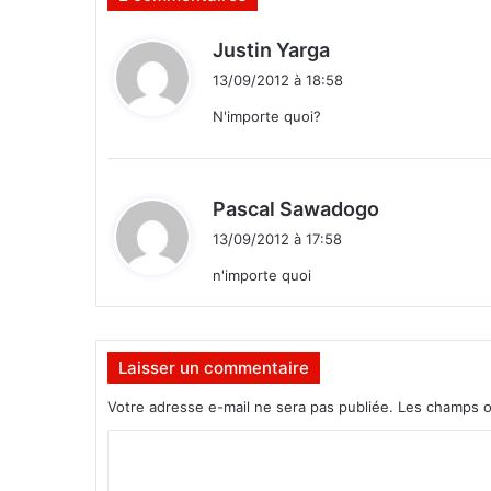
l
e
d
Justin Yarga
c
i
13/09/2012 à 18:58
i
t
v
N'importe quoi?
i
:
s
m
e
d
Pascal Sawadogo
p
i
13/09/2012 à 17:58
o
t
u
n'importe quoi
r
:
d
e
s
Laisser un commentaire
c
Votre adresse e-mail ne sera pas publiée.
Les champs o
a
d
C
r
e
o