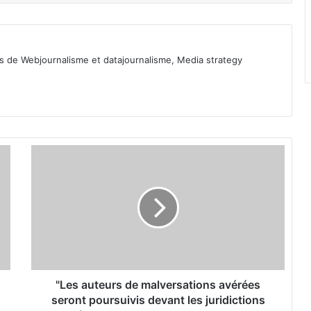
ls de Webjournalisme et datajournalisme, Media strategy
"
L
e
s
a
u
t
e
u
r
"Les auteurs de malversations avérées
s
seront poursuivis devant les juridictions