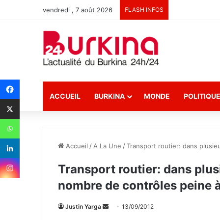
vendredi , 7 août 2026
FLASH INFOS
ACCUEIL
BURKINA
MONDE
POLITIQU
Accueil
/
A La Une
/
Transport routier: dans plusi
Transport routier: dans plu
nombre de contrôles peine 
Justin Yarga
E
13/09/2012
n