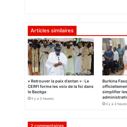
d
a
n
s
l
Articles similaires
e
s
v
i
l
l
e
s
:
« Retrouver la paix d’antan » : Le
Burkina Fas
C
CERFI forme les voix de la foi dans
officielleme
u
le Bazèga
simplifier l
l
administrati
il y a 3 heures
t
il y a 3 heure
i
v
e
2 commentaires
r