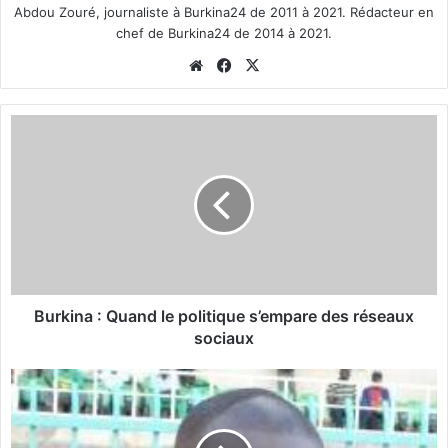
Abdou Zouré, journaliste à Burkina24 de 2011 à 2021. Rédacteur en
chef de Burkina24 de 2014 à 2021.
We
Fa
X
bsi
ce
te
bo
B
ok
u
r
k
i
n
a
:
Q
u
Burkina : Quand le politique s’empare des réseaux
a
sociaux
n
d
S
l
a
e
n
p
t