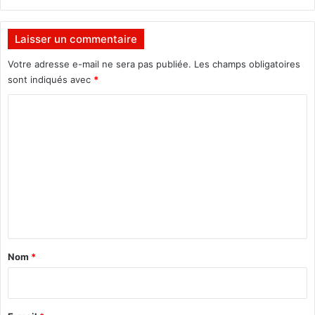
Laisser un commentaire
Votre adresse e-mail ne sera pas publiée.
Les champs obligatoires
sont indiqués avec
*
C
o
m
m
e
n
t
a
Nom
*
i
r