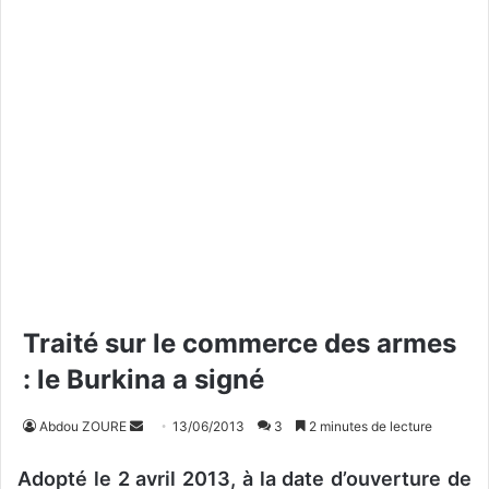
Traité sur le commerce des armes
: le Burkina a signé
Abdou ZOURE
E
13/06/2013
3
2 minutes de lecture
n
Adopté le 2 avril 2013, à la date d’ouverture de
v