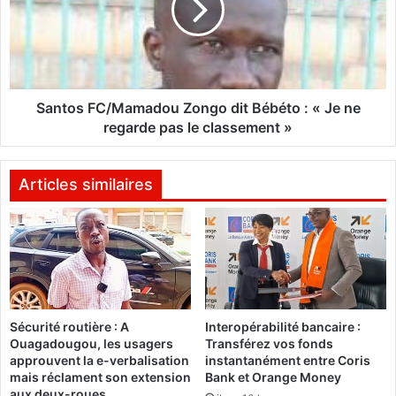
o
o
l
s
i
F
t
C
i
/
q
M
Santos FC/Mamadou Zongo dit Bébéto : « Je ne
u
a
regarde pas le classement »
e
m
s
a
’
d
Articles similaires
e
o
m
u
p
Z
a
o
r
n
e
g
d
o
Sécurité routière : A
Interopérabilité bancaire :
e
d
Ouagadougou, les usagers
Transférez vos fonds
s
i
approuvent la e-verbalisation
instantanément entre Coris
r
t
mais réclament son extension
Bank et Orange Money
é
B
aux deux-roues