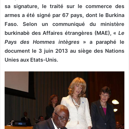
o
sa signature, le traité sur le commerce des
y
armes a été signé par 67 pays, dont le Burkina
e
Faso. Selon un communiqué du ministère
r
u
burkinabè des Affaires étrangères (MAE), «
Le
n
Pays des Hommes intègres
» a paraphé le
c
document le 3 juin 2013 au siège des Nations
o
Unies aux Etats-Unis.
u
r
r
i
e
l