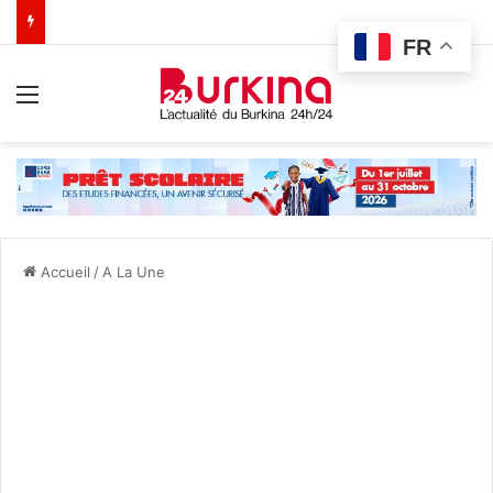
FR
Menu
Accueil
/
A La Une