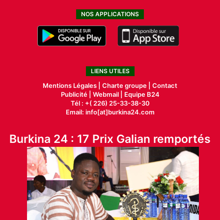
NOS APPLICATIONS
LIENS UTILES
Mentions Légales |
Charte groupe |
Contact
Publicité
|
Webmail |
Equipe B24
Tél : +( 226) 25-33-38-30
Email: info[at]burkina24.com
Burkina 24 : 17 Prix Galian remportés