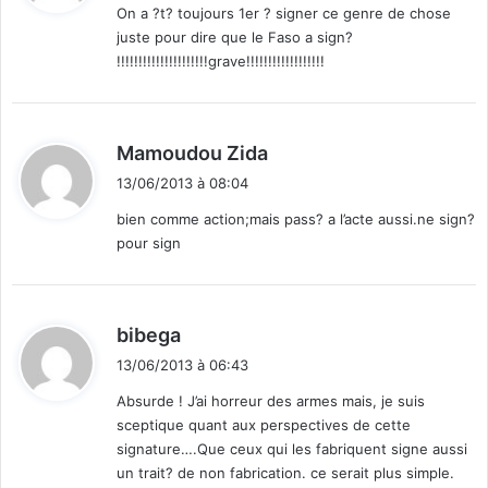
l
On a ?t? toujours 1er ? signer ce genre de chose
e
juste pour dire que le Faso a sign?
:
c
!!!!!!!!!!!!!!!!!!!!!grave!!!!!!!!!!!!!!!!!!
l
a
s
s
d
Mamoudou Zida
e
i
13/06/2013 à 08:04
m
t
e
bien comme action;mais pass? a l’acte aussi.ne sign?
n
pour sign
:
t
»
d
bibega
i
13/06/2013 à 06:43
t
Absurde ! J’ai horreur des armes mais, je suis
sceptique quant aux perspectives de cette
:
signature….Que ceux qui les fabriquent signe aussi
un trait? de non fabrication. ce serait plus simple.