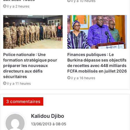
il y a 10 heures
s
é
il y a 2 heures
e
b
a
é
u
t
x
o
s
:
o
«
c
J
i
e
Police nationale : Une
Finances publiques : Le
a
n
formation stratégique pour
Burkina dépasse ses objectifs
u
e
préparer les nouveaux
de recettes avec 448 milliards
x
r
directeurs aux défis
FCFA mobilisés en juillet 2026
e
sécuritaires
il y a 16 heures
g
il y a 11 heures
a
r
d
3 commentaires
e
p
d
Kalidou Djibo
a
i
13/06/2013 à 08:05
s
t