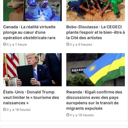
d
m
e
i
r
s
n
e
i
Canada : La réalité virtuelle
Bobo-Dioulasso : Le CEGECI
d
plonge au cœur d’une
plante l’espoir et le bien-être à
è
e
opération obstétricale rare
la Cité des artistes
r
s
e
il y a 1 heure
il y a 6 heures
t
,
r
j
o
'
p
a
h
i
é
s
e
u
s
États-Unis : Donald Trump
Rwanda : Kigali confirme des
i
a
veut limiter le « tourisme des
discussions avec des pays
v
u
naissances »
européens sur le transit de
i
x
migrants expulsés
il y a 18 heures
l
m
il y a 18 heures
a
e
f
i