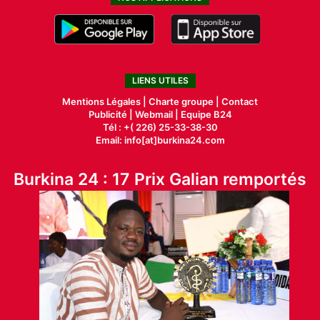
LIENS UTILES
Mentions Légales |
Charte groupe |
Contact
Publicité
|
Webmail |
Equipe B24
Tél : +( 226) 25-33-38-30
Email: info[at]burkina24.com
Burkina 24 : 17 Prix Galian remportés