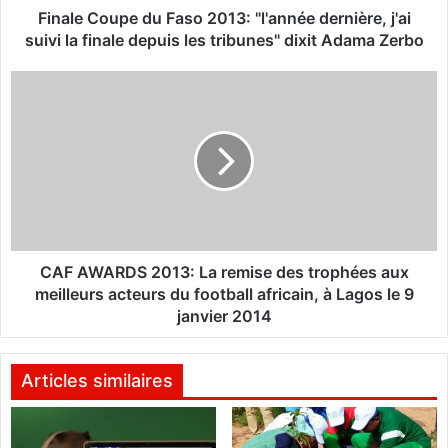
p
Finale Coupe du Faso 2013: "l'année dernière, j'ai
e
suivi la finale depuis les tribunes" dixit Adama Zerbo
d
u
C
F
A
a
F
s
A
o
W
2
A
0
R
1
D
3
S
:
2
CAF AWARDS 2013: La remise des trophées aux
"
0
meilleurs acteurs du football africain, à Lagos le 9
l
1
janvier 2014
'
3
a
:
n
L
Articles similaires
n
a
é
r
e
e