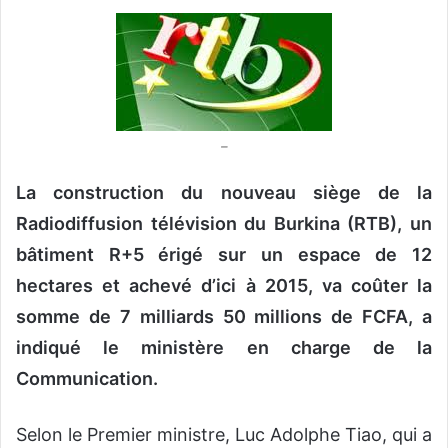
o
y
e
r
u
n
–
c
o
La construction du nouveau siège de la
u
Radiodiffusion télévision du Burkina (RTB), un
r
bâtiment R+5 érigé sur un espace de 12
r
i
hectares et achevé d’ici à 2015, va coûter la
e
somme de 7 milliards 50 millions de FCFA, a
l
indiqué le ministère en charge de la
Communication.
Selon le Premier ministre, Luc Adolphe Tiao, qui a