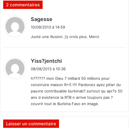
i
l
2 commentaires
n
l
a
e
d
Sagesse
l
u
i
e
r
10/09/2013 à 14:59
d
t
s
Juste une illusion. j’y crois plus. Merci
e
a
p
c
:
u
t
i
e
d
Yiss?jentchi
s
u
i
l
r
08/08/2013 à 10:36
t
e
s
h?????? mon Dieu 7 milliard 50 millions pour
s
d
construire maison R+5 !!!! Pardonez ayez pitier du
t
u
:
pauvre contribuable burkinab?.surtout qu apr?s 50
r
f
i
ans d existence la RTB n arrive toujours pas ?
o
b
couvrir tout le Burkina Faso en image.
o
u
t
n
b
e
a
Laisser un commentaire
s
l