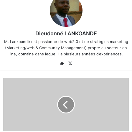
Dieudonné LANKOANDE
M. Lankoandé est passionné de web2.0 et de stratégies marketing
(Marketing/web & Community Management) propre au secteur on
line, domaine dans lequel il a plusieurs années d’expériences.
We
X
bsi
te
F
i
n
a
l
e
C
o
u