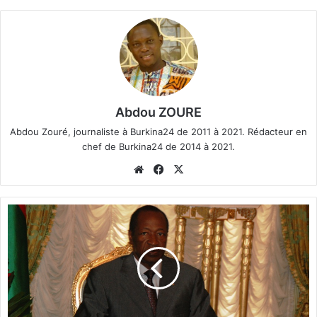
Abdou ZOURE
Abdou Zouré, journaliste à Burkina24 de 2011 à 2021. Rédacteur en
chef de Burkina24 de 2014 à 2021.
We
Fa
X
bsi
ce
te
bo
B
ok
l
a
i
s
e
C
o