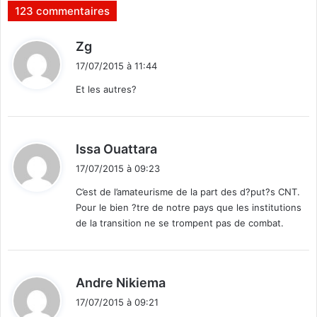
r
123 commentaires
a
à
d
Zg
l
i
a
17/07/2015 à 11:44
t
n
Et les autres?
a
t
:
i
o
d
Issa Ouattara
n
i
c
17/07/2015 à 09:23
t
e
C’est de l’amateurisme de la part des d?put?s CNT.
1
Pour le bien ?tre de notre pays que les institutions
:
6
de la transition ne se trompent pas de combat.
j
u
i
l
d
Andre Nikiema
l
i
e
17/07/2015 à 09:21
t
t