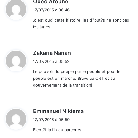
Oued Aroune
i
17/07/2015 à 06:46
t
.c est quoi cette histoire, les d?put?s ne sont pas
les juges
:
d
Zakaria Nanan
i
17/07/2015 à 05:52
t
Le pouvoir du peuple par le peuple et pour le
peuple est en marche. Bravo au CNT et au
:
gouvernement de la transition!
d
Emmanuel Nikiema
i
17/07/2015 à 05:50
t
Bient?t la fin du parcours…
: