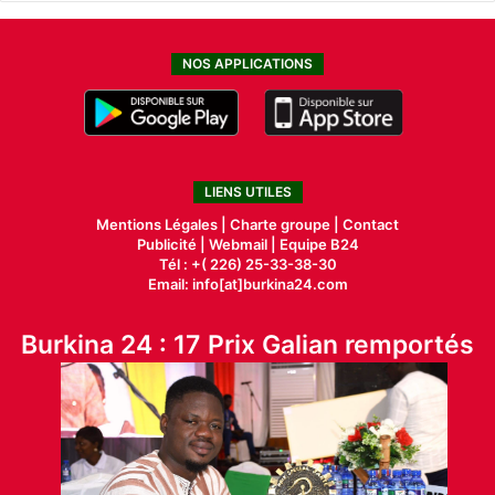
NOS APPLICATIONS
LIENS UTILES
Mentions Légales |
Charte groupe |
Contact
Publicité
|
Webmail |
Equipe B24
Tél : +( 226) 25-33-38-30
Email: info[at]burkina24.com
Burkina 24 : 17 Prix Galian remportés