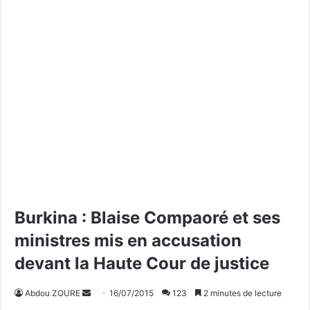
Burkina : Blaise Compaoré et ses
ministres mis en accusation
devant la Haute Cour de justice
Abdou ZOURE
E
16/07/2015
123
2 minutes de lecture
n