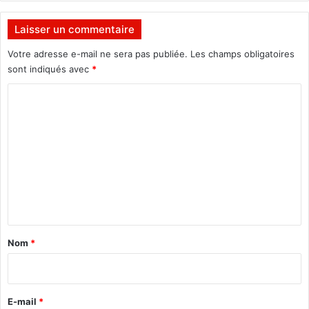
Laisser un commentaire
Votre adresse e-mail ne sera pas publiée.
Les champs obligatoires
sont indiqués avec
*
C
o
m
m
e
n
t
a
Nom
*
i
r
e
E-mail
*