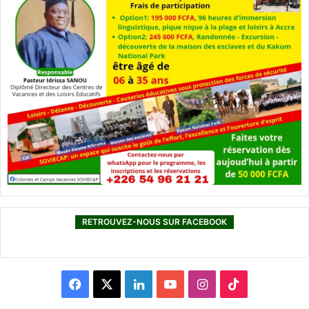
RETROUVEZ-NOUS SUR FACEBOOK
F
X
L
Y
I
T