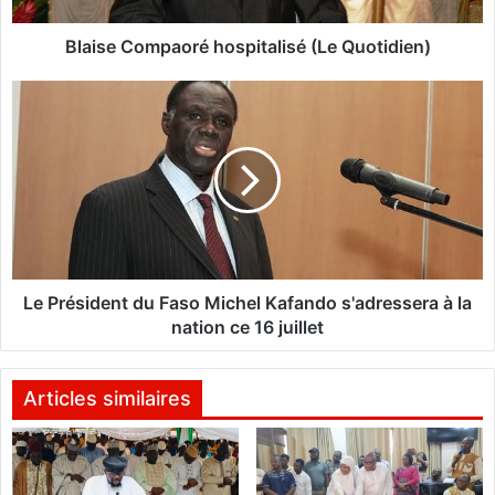
m
p
Blaise Compaoré hospitalisé (Le Quotidien)
a
o
L
r
e
é
P
h
r
o
é
s
s
p
i
i
d
t
e
a
n
Le Président du Faso Michel Kafando s'adressera à la
l
t
nation ce 16 juillet
i
d
s
u
é
F
Articles similaires
(
a
L
s
e
o
Q
M