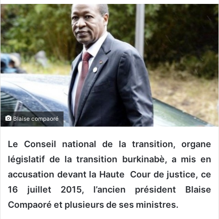
v
o
y
e
r
u
n
c
o
u
Blaise compaoré
r
r
Le Conseil national de la transition, organe
i
législatif de la transition burkinabè, a mis en
e
accusation devant la Haute Cour de justice, ce
l
16 juillet 2015, l’ancien président Blaise
Compaoré et plusieurs de ses ministres.