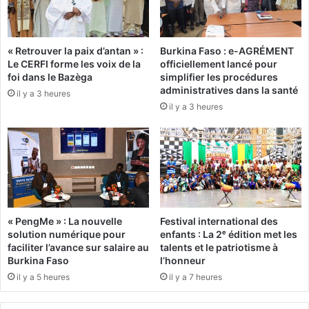
u
i
o
c
t
h
« Retrouver la paix d’antan » :
Burkina Faso : e-AGRÉMENT
i
e
Le CERFI forme les voix de la
officiellement lancé pour
d
l
foi dans le Bazèga
simplifier les procédures
i
K
administratives dans la santé
il y a 3 heures
e
a
il y a 3 heures
n
f
)
a
n
d
o
s
'
a
« PengMe » : La nouvelle
Festival international des
d
solution numérique pour
enfants : La 2ᵉ édition met les
r
faciliter l’avance sur salaire au
talents et le patriotisme à
e
Burkina Faso
l’honneur
s
il y a 5 heures
il y a 7 heures
s
e