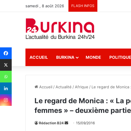
samedi , 8 août 2026
FLASH INFOS
ACCUEIL
BURKINA
MONDE
POLITIQU
Accueil
/
Actualité
/
Afrique
/
Le regard de Monica :
Le regard de Monica : « La p
femmes » – deuxième partie
Rédaction B24
E
15/09/2016
n