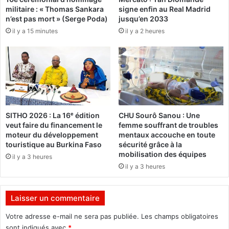
militaire : « Thomas Sankara
signe enfin au Real Madrid
p
e
n’est pas mort » (Serge Poda)
jusqu’en 2033
o
L
il y a 15 minutes
il y a 2 heures
u
o
r
t
é
f
v
i
i
B
t
o
e
u
r
c
SITHO 2026 : La 16ᵉ édition
CHU Sourô Sanou : Une
l
h
veut faire du financement le
femme souffrant de troubles
e
o
moteur du développement
mentaux accouche en toute
p
u
touristique au Burkina Faso
sécurité grâce à la
i
c
mobilisation des équipes
il y a 3 heures
r
h
il y a 3 heures
e
i
(
A
Laisser un commentaire
l
g
Votre adresse e-mail ne sera pas publiée.
Les champs obligatoires
é
sont indiqués avec
*