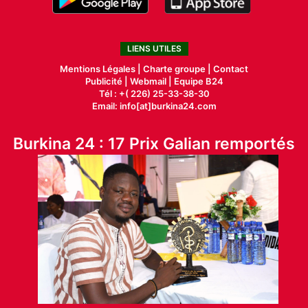
LIENS UTILES
Mentions Légales |
Charte groupe |
Contact
Publicité
|
Webmail |
Equipe B24
Tél : +( 226) 25-33-38-30
Email: info[at]burkina24.com
Burkina 24 : 17 Prix Galian remportés