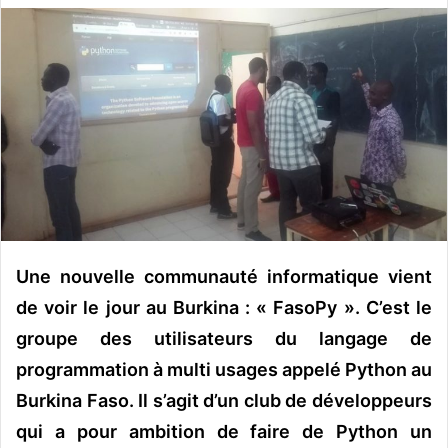
v
o
y
e
r
u
n
c
o
u
r
Une nouvelle communauté informatique vient
r
de voir le jour au Burkina : « FasoPy ». C’est le
i
groupe des utilisateurs du langage de
e
l
programmation à multi usages appelé Python au
Burkina Faso. Il s’agit d’un club de développeurs
qui a pour ambition de faire de Python un