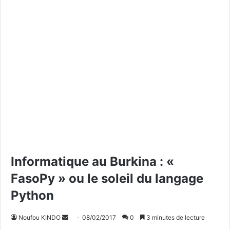
Informatique au Burkina : «
FasoPy » ou le soleil du langage
Python
Noufou KINDO
E
08/02/2017
0
3 minutes de lecture
n