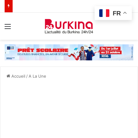
FR
Menu
Accueil
/
A La Une