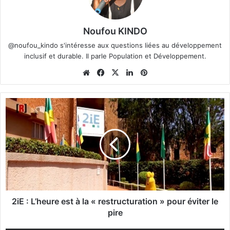
Noufou KINDO
@noufou_kindo s'intéresse aux questions liées au développement
inclusif et durable. Il parle Population et Développement.
We
Fa
X
Lin
Pin
bsi
ce
ke
ter
te
bo
din
est
2
ok
i
E
:
L
’
h
e
u
r
2iE : L’heure est à la « restructuration » pour éviter le
e
pire
e