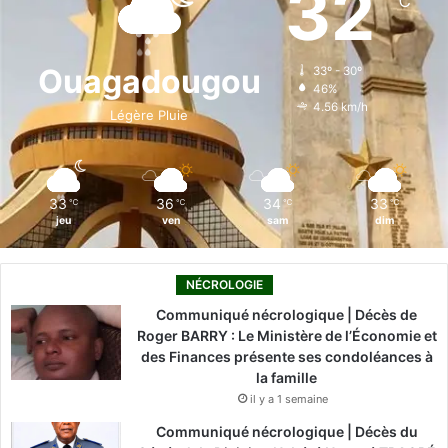
32
℃
b
e
u
a
o
o
d
b
g
k
Ouagadougou
33º - 30º
46%
o
i
e
r
4.56 km/h
Légère Pluie
k
n
a
m
33
36
34
33
℃
℃
℃
℃
jeu
ven
sam
dim
NÉCROLOGIE
Communiqué nécrologique | Décès de
Roger BARRY : Le Ministère de l’Économie et
des Finances présente ses condoléances à
la famille
il y a 1 semaine
Communiqué nécrologique | Décès du