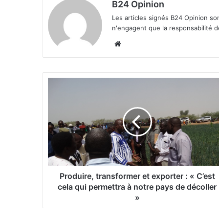
B24 Opinion
Les articles signés B24 Opinion so
n'engagent que la responsabilité d
We
bsi
te
P
r
o
d
u
i
r
e
,
t
Produire, transformer et exporter : « C’est
r
cela qui permettra à notre pays de décoller
a
»
n
s