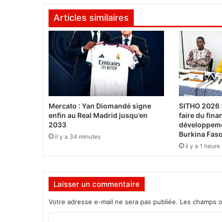
f
Articles similaires
o
r
m
e
r
e
t
e
x
Mercato : Yan Diomandé signe
SITHO 2026 :
p
enfin au Real Madrid jusqu’en
faire du fin
o
2033
développeme
r
Burkina Fas
il y a 34 minutes
t
il y a 1 heure
e
r
:
Laisser un commentaire
«
C
Votre adresse e-mail ne sera pas publiée.
Les champs o
’
e
C