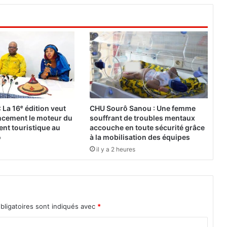
'
O
p
é
r
a
t
i
o
n
 La 16ᵉ édition veut
CHU Sourô Sanou : Une femme
d
ancement le moteur du
souffrant de troubles mentaux
e
nt touristique au
accouche en toute sécurité grâce
s
o
à la mobilisation des équipes
N
il y a 2 heures
a
t
i
o
n
bligatoires sont indiqués avec
*
s
U