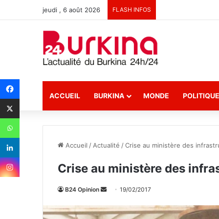
jeudi , 6 août 2026
FLASH INFOS
ACCUEIL
BURKINA
MONDE
POLITIQU
Accueil
/
Actualité
/
Crise au ministère des infrast
Crise au ministère des infra
B24 Opinion
E
19/02/2017
n
v