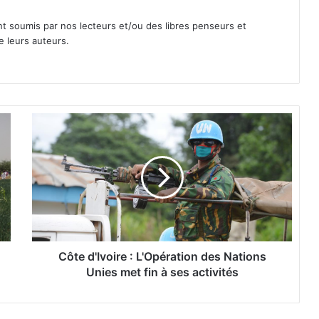
nt soumis par nos lecteurs et/ou des libres penseurs et
e leurs auteurs.
C
ô
t
e
d
'
I
v
o
i
Côte d'Ivoire : L'Opération des Nations
r
Unies met fin à ses activités
e
:
L