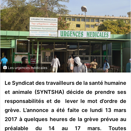
o
y
e
r
u
n
c
o
u
r
Les urgences médicales
r
i
Le Syndicat des travailleurs de la santé humaine
e
et animale (SYNTSHA) décide de prendre ses
l
responsabilités et de lever le mot d’ordre de
grève. L’annonce a été faite ce lundi 13 mars
2017 à quelques heures de la grève prévue au
préalable du 14 au 17 mars. Toutes