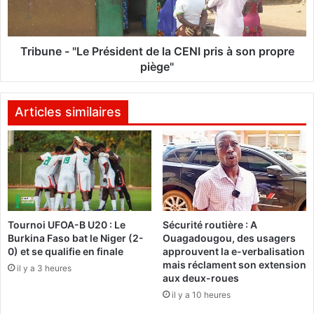
s
e
t
-
r
"
e
L
Tribune - "Le Président de la CENI pris à son propre
i
e
piège"
v
P
o
r
i
é
Articles similaires
r
s
i
i
e
d
n
e
a
n
u
t
B
d
Tournoi UFOA-B U20 : Le
Sécurité routière : A
u
e
Burkina Faso bat le Niger (2-
Ouagadougou, des usagers
r
l
0) et se qualifie en finale
approuvent la e-verbalisation
k
a
mais réclament son extension
il y a 3 heures
i
C
aux deux-roues
n
E
il y a 10 heures
a
N