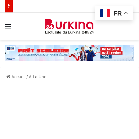
FR
Menu
Accueil
/
A La Une