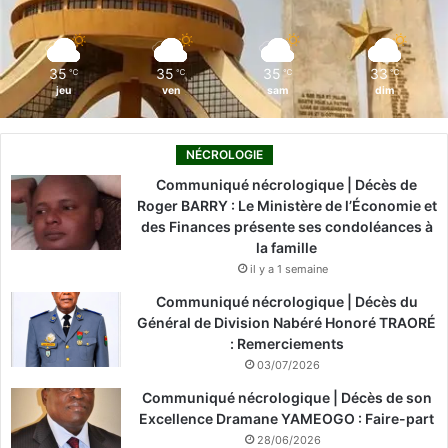
k
n
a
m
35
35
35
33
℃
℃
℃
℃
jeu
ven
sam
dim
NÉCROLOGIE
Communiqué nécrologique | Décès de
Roger BARRY : Le Ministère de l’Économie et
des Finances présente ses condoléances à
la famille
il y a 1 semaine
Communiqué nécrologique | Décès du
Général de Division Nabéré Honoré TRAORÉ
: Remerciements
03/07/2026
Communiqué nécrologique | Décès de son
Excellence Dramane YAMEOGO : Faire-part
28/06/2026