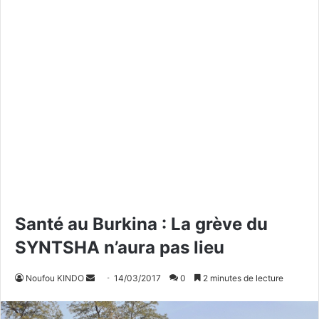
Santé au Burkina : La grève du
SYNTSHA n’aura pas lieu
Noufou KINDO
E
14/03/2017
0
2 minutes de lecture
n
v