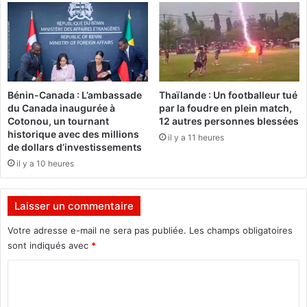
I
p
r
i
s
à
s
Bénin-Canada : L’ambassade
Thaïlande : Un footballeur tué
o
du Canada inaugurée à
par la foudre en plein match,
n
Cotonou, un tournant
12 autres personnes blessées
p
historique avec des millions
il y a 11 heures
r
de dollars d’investissements
o
il y a 10 heures
p
r
e
Laisser un commentaire
p
Votre adresse e-mail ne sera pas publiée.
Les champs obligatoires
i
è
sont indiqués avec
*
g
C
e
"
o