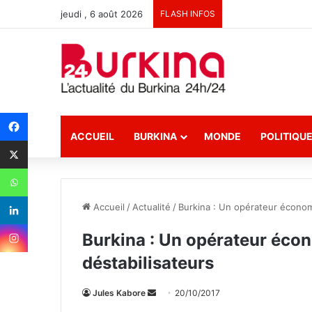
jeudi , 6 août 2026
FLASH INFOS
ACCUEIL
BURKINA
MONDE
POLITIQU
Accueil
/
Actualité
/
Burkina : Un opérateur écono
Burkina : Un opérateur éco
déstabilisateurs
Jules Kabore
E
20/10/2017
n