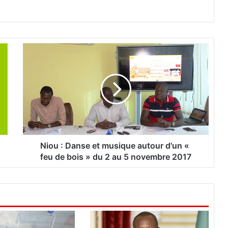
N
i
o
u
:
D
a
n
s
e
Niou : Danse et musique autour d'un «
e
feu de bois » du 2 au 5 novembre 2017
t
m
u
s
i
q