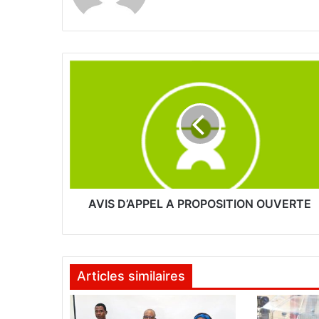
A
V
I
S
D
’
A
P
P
E
AVIS D’APPEL A PROPOSITION OUVERTE
L
A
P
R
Articles similaires
O
P
O