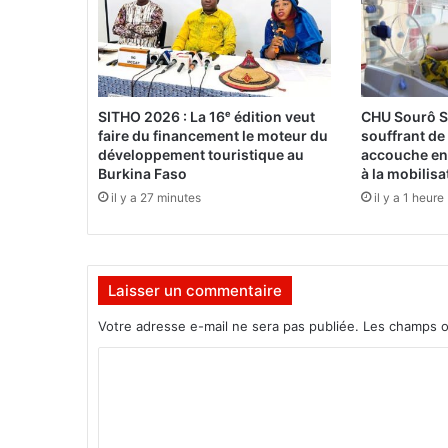
S
I
T
I
O
N
SITHO 2026 : La 16ᵉ édition veut
CHU Sourô S
O
faire du financement le moteur du
souffrant de
U
développement touristique au
accouche en 
V
Burkina Faso
à la mobilis
E
il y a 27 minutes
il y a 1 heure
R
T
E
Laisser un commentaire
Votre adresse e-mail ne sera pas publiée.
Les champs o
C
o
m