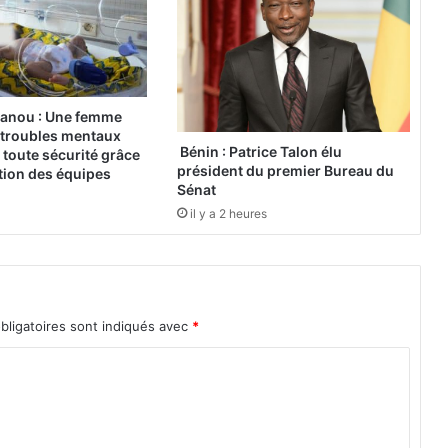
u
e
a
u
t
o
anou : Une femme
u
 troubles mentaux
r
Bénin : Patrice Talon élu
toute sécurité grâce
président du premier Bureau du
d
ation des équipes
Sénat
'
u
il y a 2 heures
n
«
f
e
bligatoires sont indiqués avec
*
u
d
e
b
o
i