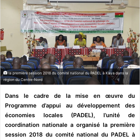
o
y
e
r
u
n
c
o
u
r
la première session 2018 du comité national du PADEL à Kaya dans la
r
région du Centre-Nord
i
e
Dans le cadre de la mise en œuvre du
l
Programme d’appui au développement des
économies locales (PADEL), l’unité de
coordination nationale a organisé la première
session 2018 du comité national du PADEL à