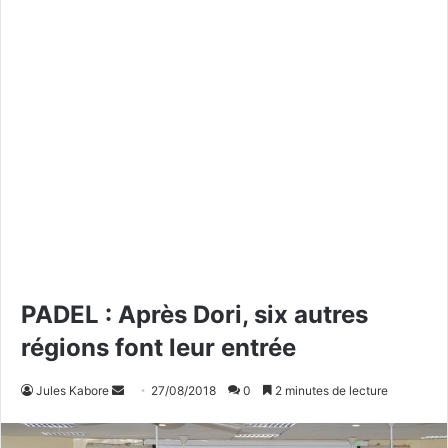
PADEL : Après Dori, six autres
régions font leur entrée
Jules Kabore
E
27/08/2018
0
2 minutes de lecture
n
v