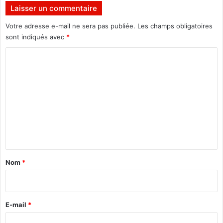
f
Laisser un commentaire
i
c
Votre adresse e-mail ne sera pas publiée.
Les champs obligatoires
i
sont indiqués avec
*
e
C
l
l
o
e
m
m
e
m
n
e
t
a
n
r
t
r
a
ê
Nom
*
t
i
é
r
e
"
e
E-mail
*
(
*
m