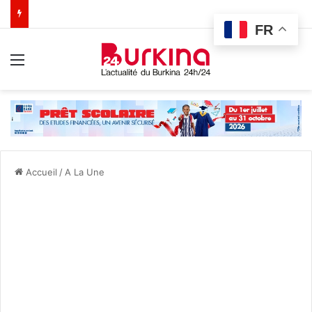
FR
Menu
Accueil
/
A La Une