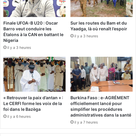
a
t
c
i
o
o
Finale UFOA-B U20 : Oscar
Sur les routes du Bam et du
n
n
Barro veut conduire les
Yaadga, là où renaît l’espoir
t
n
Étalons à la CAN en battant le
e
il y a 3 heures
e
Nigeria
s
l
il y a 3 heures
a
:
m
"
i
A
s
u
s
c
i
u
o
n
n
e
« Retrouver la paix d’antan » :
Burkina Faso : e-AGRÉMENT
a
d
Le CERFI forme les voix de la
officiellement lancé pour
u
a
foi dans le Bazèga
simplifier les procédures
T
t
administratives dans la santé
il y a 6 heures
o
e
il y a 7 heures
g
o
o
f