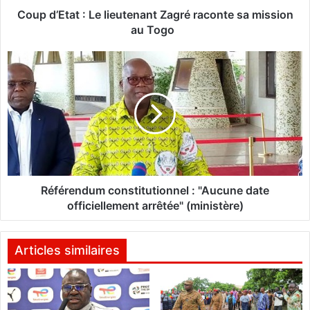
t
Coup d’Etat : Le lieutenant Zagré raconte sa mission
au Togo
:
L
R
e
é
l
f
i
é
e
r
u
e
t
n
e
d
n
u
a
m
Référendum constitutionnel : "Aucune date
n
c
officiellement arrêtée" (ministère)
t
o
Z
n
a
s
Articles similaires
g
t
r
i
é
t
r
u