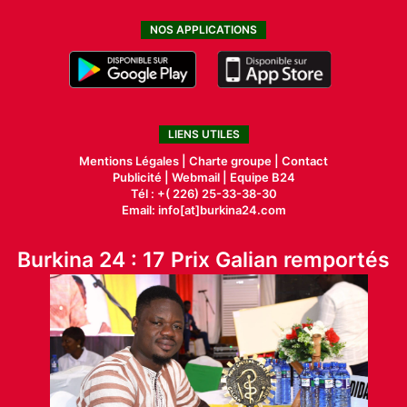
NOS APPLICATIONS
LIENS UTILES
Mentions Légales |
Charte groupe |
Contact
Publicité
|
Webmail |
Equipe B24
Tél : +( 226) 25-33-38-30
Email: info[at]burkina24.com
Burkina 24 : 17 Prix Galian remportés