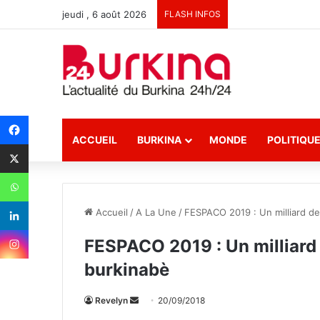
jeudi , 6 août 2026
FLASH INFOS
ACCUEIL
BURKINA
MONDE
POLITIQU
Accueil
/
A La Une
/
FESPACO 2019 : Un milliard de 
FESPACO 2019 : Un milliard 
burkinabè
Revelyn
E
20/09/2018
n