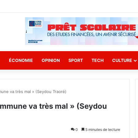
E
ÉCONOMIE
OPINION
SPORT
TECH
CULTURE
mune va très mal » (Seydou Traoré)
commune va très mal » (Seydou
0
5 minutes de lecture