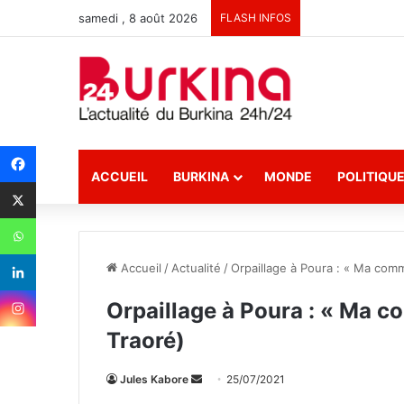
samedi , 8 août 2026
FLASH INFOS
ACCUEIL
BURKINA
MONDE
POLITIQU
Accueil
/
Actualité
/
Orpaillage à Poura : « Ma com
Orpaillage à Poura : « Ma 
Traoré)
Jules Kabore
E
25/07/2021
n