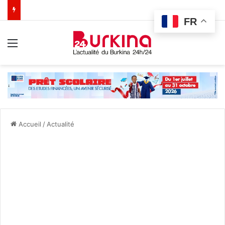
FR
Menu
Accueil
/
Actualité