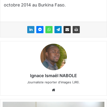
octobre 2014 au Burkina Faso.
Ignace Ismaël NABOLE
Journaliste reporter d'images (JRI).
We
bsi
te
B