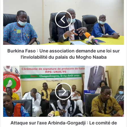
u
r
k
i
n
a
F
a
s
Burkina Faso : Une association demande une loi sur
o
l'inviolabilité du palais du Mogho Naaba
:
U
A
n
t
e
t
a
a
s
q
s
u
o
e
c
s
i
u
a
r
Attaque sur l'axe Arbinda-Gorgadji : Le comité de