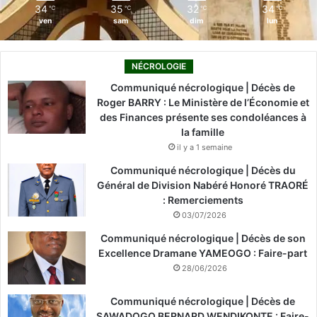
34
35
32
34
℃
℃
℃
℃
ven
sam
dim
lun
NÉCROLOGIE
Communiqué nécrologique | Décès de
Roger BARRY : Le Ministère de l’Économie et
des Finances présente ses condoléances à
la famille
il y a 1 semaine
Communiqué nécrologique | Décès du
Général de Division Nabéré Honoré TRAORÉ
: Remerciements
03/07/2026
Communiqué nécrologique | Décès de son
Excellence Dramane YAMEOGO : Faire-part
28/06/2026
Communiqué nécrologique | Décès de
SAWADOGO BERNARD WENDIKONTE : Faire-