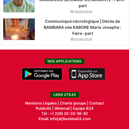
part
26/06/2026
Communiqué nécrologique | Décès de
BAMBARA née KABORE Marie Josephe :
Faire -part
01/06/2026
NOS APPLICATIONS
LIENS UTILES
Mentions Légales |
Charte groupe |
Contact
Publicité
|
Webmail |
Equipe B24
Tél : +( 226) 25-33-38-30
Email: info[at]burkina24.com