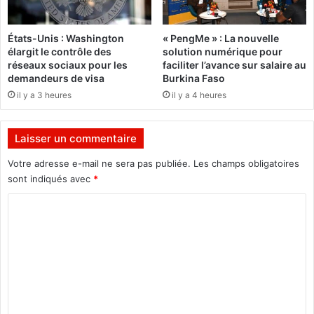
i
L
n
e
États-Unis : Washington
« PengMe » : La nouvelle
v
c
élargit le contrôle des
solution numérique pour
i
o
réseaux sociaux pour les
faciliter l’avance sur salaire au
o
m
demandeurs de visa
Burkina Faso
l
i
il y a 3 heures
il y a 4 heures
a
t
b
é
i
d
Laisser un commentaire
l
e
i
f
Votre adresse e-mail ne sera pas publiée.
Les champs obligatoires
t
u
sont indiqués avec
*
é
s
d
C
i
u
o
o
p
n
m
a
U
l
N
m
a
I
e
i
R
s
/
n