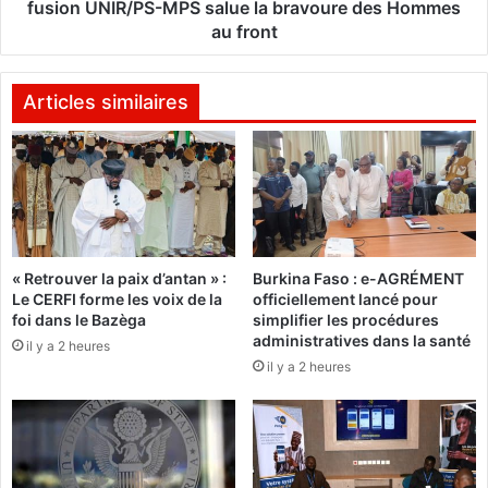
t
l
fusion UNIR/PS-MPS salue la bravoure des Hommes
i
'
au front
o
a
n
x
d
e
Articles similaires
e
A
m
r
a
b
n
i
d
n
e
d
u
a
n
« Retrouver la paix d’antan » :
Burkina Faso : e-AGRÉMENT
-
Le CERFI forme les voix de la
officiellement lancé pour
e
G
foi dans le Bazèga
simplifier les procédures
l
o
administratives dans la santé
o
il y a 2 heures
r
il y a 2 heures
i
g
s
a
u
d
r
j
l
i
'
: