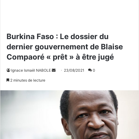
Burkina Faso : Le dossier du
dernier gouvernement de Blaise
Compaoré « prêt » à être jugé
Ignace Ismaël NABOLE
E
23/08/2021
0
n
2 minutes de lecture
v
o
y
e
r
u
n
c