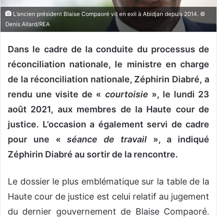
o
L’ancien président Blaise Compaoré vit en exil à Abidjan depuis 2014. ©
u
Denis Allard/REA
r
r
Dans le cadre de la conduite du processus de
i
réconciliation nationale, le ministre en charge
e
de la réconciliation nationale, Zéphirin Diabré, a
l
rendu une visite de «
courtoisie
», le lundi 23
août 2021, aux membres de la Haute cour de
justice. L’occasion a également servi de cadre
pour une «
séance de travail
», a indiqué
Zéphirin Diabré au sortir de la rencontre.
Le dossier le plus emblématique sur la table de la
Haute cour de justice est celui relatif au jugement
du dernier gouvernement de Blaise Compaoré.