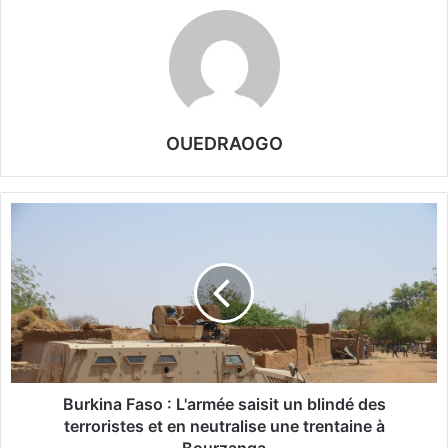
OUEDRAOGO
B
u
r
k
i
n
a
F
a
s
Burkina Faso : L'armée saisit un blindé des
o
terroristes et en neutralise une trentaine à
: