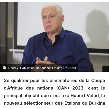
v
o
y
e
r
u
n
c
o
u
r
Hubert VELUD, sélectionneur des Étalons (Ph : B24)
r
i
Se qualifier pour les éliminatoires de la Coupe
e
d’Afrique des nations (CAN) 2023, c’est le
l
principal objectif que s’est fixé Hubert Velud, le
nouveau sélectionneur des Etalons du Burkina