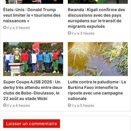
d
f
e
États-Unis : Donald Trump
Rwanda : Kigali confirme des
l
veut limiter le « tourisme des
discussions avec des pays
s
e
naissances »
européens sur le transit de
t
3
migrants expulsés
e
il y a 3 heures
0
il y a 3 heures
r
a
r
n
o
s
r
d
i
e
s
v
t
i
e
e
Super Coupe AJSB 2026 : Un
Lutte contre le paludisme : Le
s
e
derby très attendu entre deux
Burkina Faso intensifie la
e
t
clubs de Bobo-Dioulasso, le
riposte avec une campagne
t
c
22 août au stade Wobi
nationale
e
é
il y a 4 heures
il y a 5 heures
n
l
n
è
e
b
Laisser un commentaire
u
r