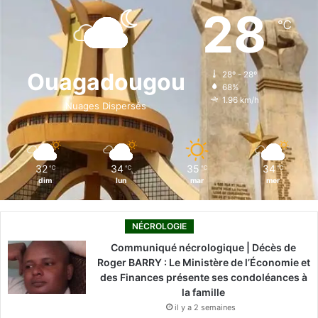
e
k
T
t
T
28
℃
b
e
u
a
o
o
d
b
g
k
Ouagadougou
28º - 28º
68%
o
i
e
r
1.96 km/h
Nuages Dispersés
k
n
a
m
32
34
35
34
℃
℃
℃
℃
dim
lun
mar
mer
NÉCROLOGIE
Communiqué nécrologique | Décès de
Roger BARRY : Le Ministère de l’Économie et
des Finances présente ses condoléances à
la famille
il y a 2 semaines