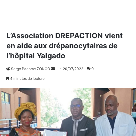
L’Association DREPACTION vient
en aide aux drépanocytaires de
l’hôpital Yalgado
Serge Pacome ZONGO
E
20/07/2022
0
n
4 minutes de lecture
v
o
y
e
r
u
n
c