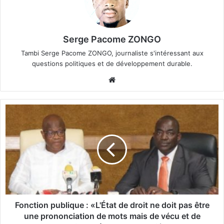
Serge Pacome ZONGO
Tambi Serge Pacome ZONGO, journaliste s'intéressant aux
questions politiques et de développement durable.
We
bsi
te
F
o
n
c
t
i
o
n
p
u
Fonction publique : «L'État de droit ne doit pas être
b
une prononciation de mots mais de vécu et de