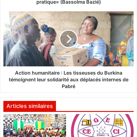
l
pratique» (Bassolma Bazié)
i
q
A
u
c
e
t
:
i
«
o
L
n
'
h
É
u
t
m
a
a
Action humanitaire : Les tisseuses du Burkina
t
n
témoignent leur solidarité aux déplacés internes de
d
i
Pabré
e
t
d
a
r
i
Articles similaires
o
r
i
e
t
n
:
e
L