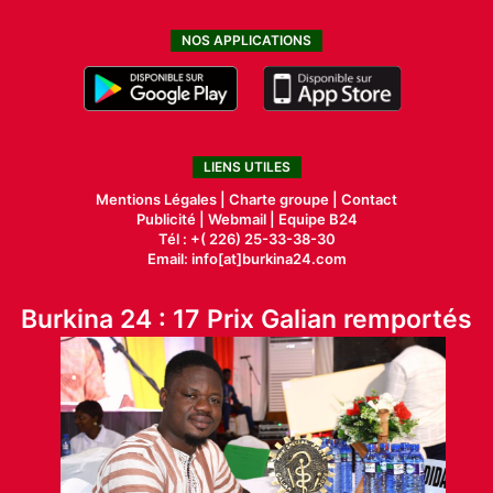
NOS APPLICATIONS
LIENS UTILES
Mentions Légales |
Charte groupe |
Contact
Publicité
|
Webmail |
Equipe B24
Tél : +( 226) 25-33-38-30
Email: info[at]burkina24.com
Burkina 24 : 17 Prix Galian remportés