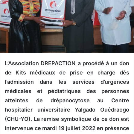
o
u
r
r
i
e
l
L’Association DREPACTION
a procédé à un don
de Kits médicaux de prise en charge dès
l’admission dans les services d’urgences
médicales et pédiatriques des personnes
atteintes de drépanocytose au Centre
hospitalier universitaire Yalgado Ouédraogo
(CHU-YO). La remise symbolique de ce don est
intervenue ce mardi 19 juillet 2022 en présence