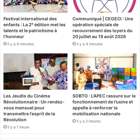
d
e
o
s
i
Festival international des
Communiqué | CEGECI : Une
t
enfants : La 2ᵉ édition met les
opération spéciale de
t
i
talents et le patriotisme à
recouvrement des loyers du
p
s
l’honneur
20 juillet au 19 août 2026
a
s
il y a 4 minutes
il y a 4 minutes
s
e
ê
u
t
s
r
e
e
s
u
d
n
u
e
B
Les Jeudis du Cinéma
SOBTO : L’APEC rassure sur le
p
u
Révolutionnaire : Un rendez-
fonctionnement de l’usine et
r
r
vous mensuel pour
appelle à renforcer la
o
k
transmettre l’esprit de la
mobilisation nationale
n
i
Révolution
il y a 2 heures
o
n
il y a 1 heure
n
a
c
t