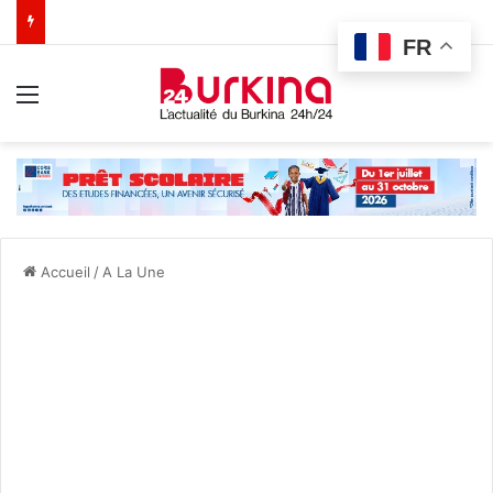
FR
Menu
Accueil
/
A La Une