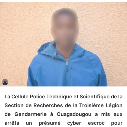
v
o
y
e
r
u
n
c
o
u
r
r
i
e
La Cellule
Police Technique et Scientifique
de la
l
Section de
Recherches de la Tro
isième Légion
de Gendarmerie à O
uagadougou a mis aux
arrêts un présumé cyber escroc pour