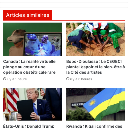
d
l
i
’
t
a
Articles similaires
p
i
r
d
é
e
o
a
c
u
c
d
u
é
p
Canada : La réalité virtuelle
Bobo-Dioulasso : Le CEGECI
v
plonge au cœur d’une
plante l’espoir et le bien-être à
é
e
opération obstétricale rare
la Cité des artistes
e
l
p
il y a 1 heure
il y a 6 heures
o
a
p
r
p
l
e
e
m
t
e
r
n
a
t
États-Unis : Donald Trump
Rwanda : Kigali confirme des
i
a