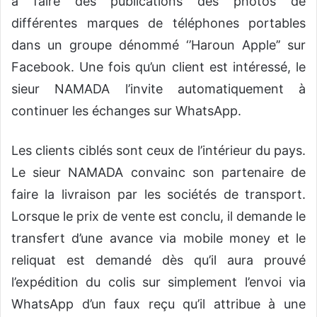
à faire des publications des photos de
différentes marques de téléphones portables
dans un
groupe
dénommé ‘’Haroun Apple’’ sur
Facebook. Une fois qu’un client
est
intéress
é, le
sieur NAMADA
l’invite automatiqu
ement à
continuer les échanges sur Wh
ats
A
pp.
Les clients ciblés sont ceux de l’intérieur du pays.
Le sieur NAMADA convainc son partenaire de
faire la livraison par les sociétés de transport.
L
orsque le
prix de
vente est conclu, il demande le
transfert d’une avance via
mobile money
et le
reliquat est demandé dès qu’il aura prouvé
l’expédition du colis sur simplement l’envoi
via
WhatsApp d’un faux reçu qu’il
attribue à une