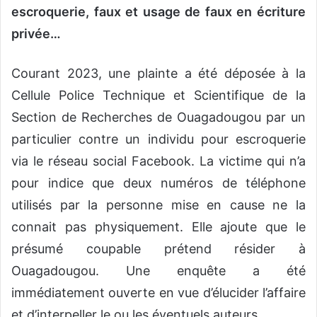
e
scroquerie,
faux et usage de faux en écriture
privée…
Courant 2023
,
une plainte
a été
déposée à la
Cellule Police Technique et Scientifique de la
Section de Recherches de Ouagadougou
par
un
particulier
contre
un individu
pour escroquerie
via le réseau social Facebook
. L
a victime
qui n’a
pour indice que deux
numéros
de téléphone
utilisés par
la personne mise en cause ne
la
connait pas physiquement. Elle ajoute que le
présumé coupable prétend résider à
Ouagadougou.
U
ne
enquête a été
immédiatement
ouverte en vue d’élucider l’affaire
et d’interpeller le ou les éventuels auteurs
.