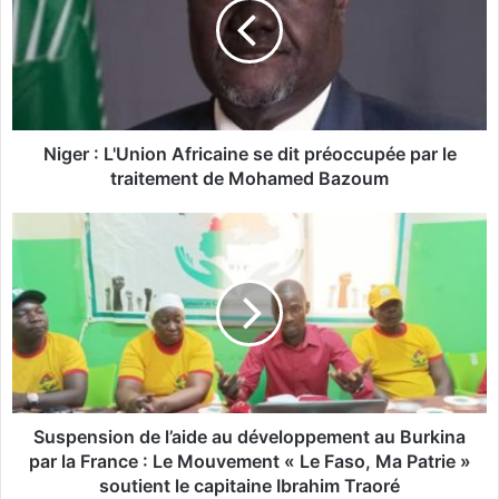
e
r
:
L
'
U
n
Niger : L'Union Africaine se dit préoccupée par le
i
traitement de Mohamed Bazoum
o
n
S
A
u
f
s
r
p
i
e
c
n
a
s
i
i
n
o
e
n
Suspension de l’aide au développement au Burkina
s
d
par la France : Le Mouvement « Le Faso, Ma Patrie »
e
e
soutient le capitaine Ibrahim Traoré