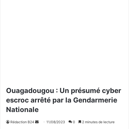
Ouagadougou : Un présumé cyber
escroc arrêté par la Gendarmerie
Nationale
Rédaction B24
E
11/08/2023
0
2 minutes de lecture
n