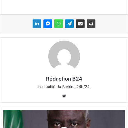
Rédaction B24
L'actualité du Burkina 24h/24.
We
bsi
te
N
i
g