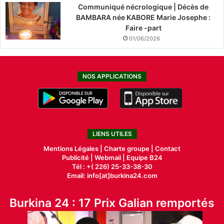
Communiqué nécrologique | Décès de
BAMBARA née KABORE Marie Josephe :
Faire -part
01/06/2026
NOS APPLICATIONS
LIENS UTILES
Mentions Légales |
Charte groupe |
Contact
Publicité
|
Webmail |
Equipe B24
Tél : +( 226) 25-33-38-30
Email: info[at]burkina24.com
Burkina 24 : 17 Prix Galian remportés