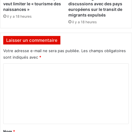
veut limiter le « tourisme des
discussions avec des pays
t
u
naissances »
européens sur le transit de
e
B
migrants expulsés
il y a 18 heures
m
u
il y a 18 heures
e
r
n
k
t
i
Laisser un commentaire
d
n
e
a
Votre adresse e-mail ne sera pas publiée.
Les champs obligatoires
M
p
sont indiqués avec
*
o
a
h
r
C
a
l
o
m
a
e
m
F
d
r
m
B
a
e
a
n
z
c
n
o
e
t
u
m
:
a
Nom
*