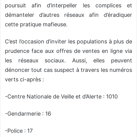
poursuit afin d’interpeller les complices et
démanteler d’autres réseaux afin d’é
ra
diquer
cette pratique mafieuse.
C’est l’occasion d’inviter l
es
population
s
à plus de
prudence face aux offres de
ventes en ligne
via
les réseaux sociaux.
Aussi, elle
s
peu
ven
t
dénoncer tout cas suspect à travers les numéros
verts ci-après :
-Centre Nationale de Veille et d’Alerte :
1010
-Gendarmerie :
16
-Police :
17