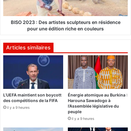
e
2
r
3
:
«
:
BISO 2023 : Des artistes sculpteurs en résidence
D
pour une édition riche en couleurs
A
e
u
s
c
a
Articles similaires
u
r
n
t
c
i
o
s
n
t
t
e
i
s
n
L’UEFA maintient son boycott
Énergie atomique au Burkina :
s
des compétitions de la FIFA
Harouna Sawadogo à
g
c
l’Assemblée législative du
e
il y a 9 heures
u
peuple
n
l
il y a 9 heures
t
p
b
t