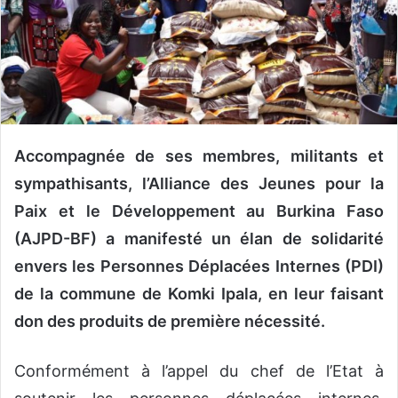
o
u
r
r
i
e
l
Accompagnée de ses membres, militants et
sympathisants, l’Alliance des Jeunes pour la
Paix et le Développement au Burkina Faso
(AJPD-BF) a manifesté un élan de solidarité
envers les Personnes Déplacées Internes (PDI)
de la commune de Komki Ipala, en leur faisant
don des produits de première nécessité.
Conformément à l’appel du chef de l’Etat à