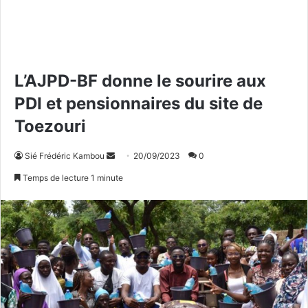
L’AJPD-BF donne le sourire aux
PDI et pensionnaires du site de
Toezouri
Sié Frédéric Kambou
E
20/09/2023
0
n
Temps de lecture 1 minute
v
o
y
e
r
u
n
c