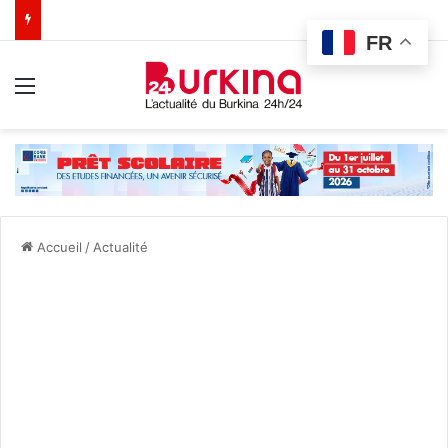
FR
Menu
Accueil
/
Actualité