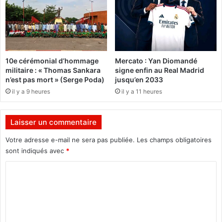
u
e
r
u
k
r
i
s
n
e
a
n
10e cérémonial d’hommage
Mercato : Yan Diomandé
b
r
militaire : « Thomas Sankara
signe enfin au Real Madrid
è
é
n’est pas mort » (Serge Poda)
jusqu’en 2033
n
s
il y a 9 heures
il y a 11 heures
'
i
a
d
e
e
Laisser un commentaire
n
n
c
c
Votre adresse e-mail ne sera pas publiée.
Les champs obligatoires
o
e
sont indiqués avec
*
r
p
e
o
C
é
u
o
t
r
é
m
u
d
n
m
é
e