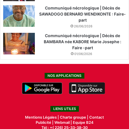
Communiqué nécrologique | Décès de
SAWADOGO BERNARD WENDIKONTE : Faire-
part
26/06/2026
Communiqué nécrologique | Décès de
BAMBARA née KABORE Marie Josephe :
Faire -part
01/06/2026
NOS APPLICATIONS
LIENS UTILES
Mentions Légales |
Charte groupe |
Contact
Publicité
|
Webmail |
Equipe B24
Tél : +( 226) 25-33-38-30