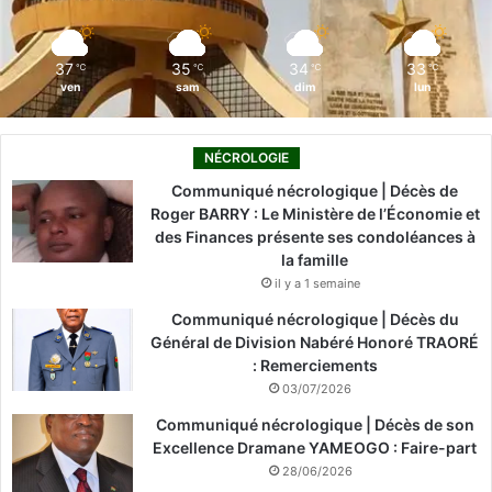
k
n
a
m
37
35
34
33
℃
℃
℃
℃
ven
sam
dim
lun
NÉCROLOGIE
Communiqué nécrologique | Décès de
Roger BARRY : Le Ministère de l’Économie et
des Finances présente ses condoléances à
la famille
il y a 1 semaine
Communiqué nécrologique | Décès du
Général de Division Nabéré Honoré TRAORÉ
: Remerciements
03/07/2026
Communiqué nécrologique | Décès de son
Excellence Dramane YAMEOGO : Faire-part
28/06/2026