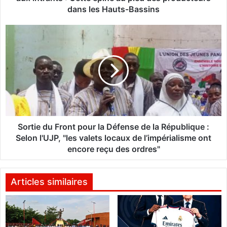
i
dans les Hauts-Bassins
c
o
S
l
o
e
r
2
t
0
i
2
e
3
d
-
u
2
F
0
r
Sortie du Front pour la Défense de la République :
2
o
Selon l'UJP, "les valets locaux de l’impérialisme ont
4
n
encore reçu des ordres"
|
t
D
p
i
o
Articles similaires
f
u
f
r
i
l
c
a