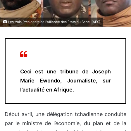
n
c
o
Les trois Présidents de l'Alliance des États du Sahel (AES)
u
r
r
i
e
l
Ceci est une tribune de Joseph
Marie Ewondo, Journaliste, sur
l’actualité en Afrique.
Début avril, une délégation tchadienne conduite
par le ministre de l’économie, du plan et de la