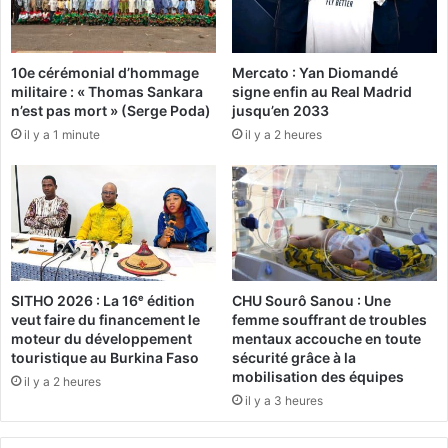
u
D
l
é
t
f
é
10e cérémonial d’hommage
Mercato : Yan Diomandé
e
militaire : « Thomas Sankara
signe enfin au Real Madrid
s
n
n’est pas mort » (Serge Poda)
jusqu’en 2033
d
s
’
il y a 1 minute
il y a 2 heures
e
a
d
c
e
c
l
è
a
s
R
a
é
u
p
SITHO 2026 : La 16ᵉ édition
CHU Sourô Sanou : Une
x
u
veut faire du financement le
femme souffrant de troubles
i
b
moteur du développement
mentaux accouche en toute
n
l
touristique au Burkina Faso
sécurité grâce à la
t
i
mobilisation des équipes
il y a 2 heures
r
q
il y a 3 heures
a
u
n
e