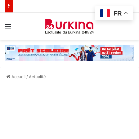
FR
Menu
Accueil
/
Actualité