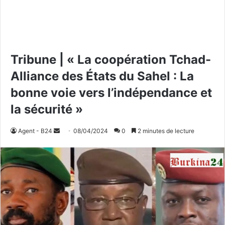
Tribune | « La coopération Tchad-
Alliance des États du Sahel : La
bonne voie vers l’indépendance et
la sécurité »
Agent - B24
E
08/04/2024
0
2 minutes de lecture
n
v
o
y
e
r
u