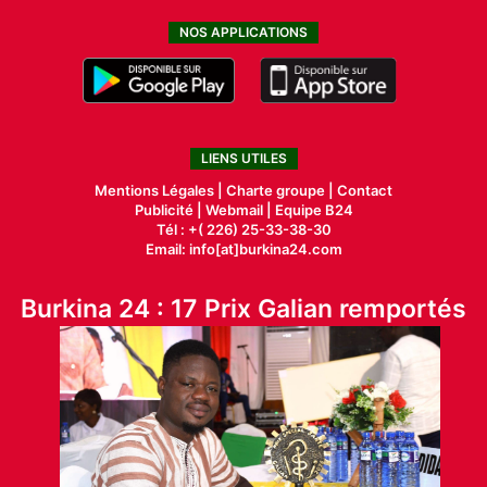
NOS APPLICATIONS
LIENS UTILES
Mentions Légales |
Charte groupe |
Contact
Publicité
|
Webmail |
Equipe B24
Tél : +( 226) 25-33-38-30
Email: info[at]burkina24.com
Burkina 24 : 17 Prix Galian remportés