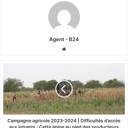
Agent - B24
We
bsi
te
C
a
m
p
a
g
n
e
a
g
Campagne agricole 2023-2024 | Difficultés d’accès
r
aux intrants : Cette épine au pied des producteurs