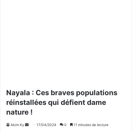
Nayala : Ces braves populations
réinstallées qui défient dame
nature !
Akim Ky
E
17/04/2024
0
11 minutes de lecture
n