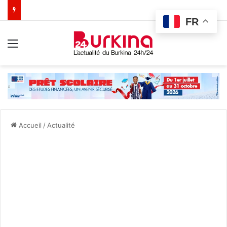
FR
Menu
Accueil
/
Actualité