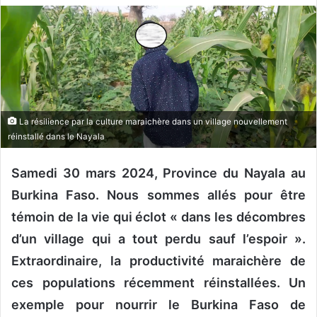
v
o
y
e
r
u
n
La résilience par la culture maraichère dans un village nouvellement
c
réinstallé dans le Nayala
o
u
Samedi 30 mars 2024, Province du Nayala au
r
Burkina Faso. Nous sommes allés pour être
r
témoin de la vie qui éclot « dans les décombres
i
d’un village qui a tout perdu sauf l’espoir ».
e
l
Extraordinaire, la productivité maraichère de
ces populations récemment réinstallées. Un
exemple pour nourrir le Burkina Faso de