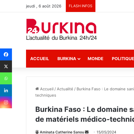
jeudi , 6 août 2026
FLASH INFOS
ACCUEIL
BURKINA
MONDE
POLITIQU
Accueil
/
Actualité
/
Burkina Faso : Le domaine sanit
techniques
Burkina Faso : Le domaine sa
de matériels médico-techni
Aminata Catherine Sanou
E
15/05/2024