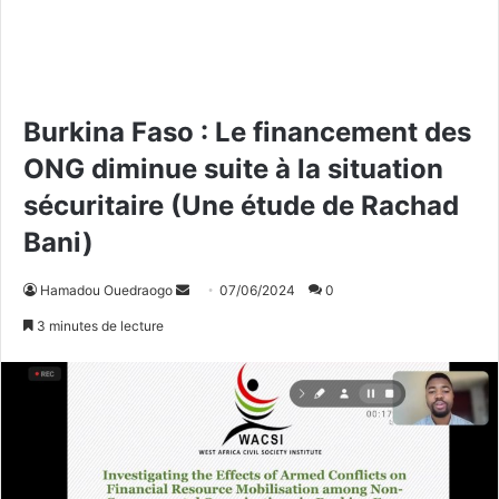
Burkina Faso : Le financement des
ONG diminue suite à la situation
sécuritaire (Une étude de Rachad
Bani)
Hamadou Ouedraogo
E
07/06/2024
0
n
3 minutes de lecture
v
o
y
e
r
u