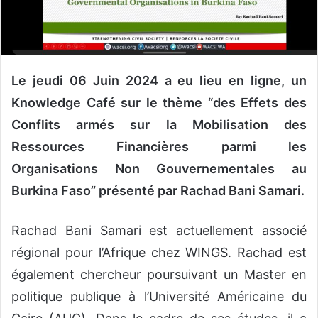
n
c
o
u
r
Le jeudi 06 Juin 2024 a eu lieu en ligne, un
r
Knowledge Café sur le thème “des Effets des
i
Conflits armés sur la Mobilisation des
e
l
Ressources Financières parmi les
Organisations Non Gouvernementales au
Burkina Faso” présenté par Rachad Bani Samari.
Rachad Bani Samari
est actuellement associé
régional pour l’Afrique chez WINGS. Rachad est
également
chercheur
poursuivant
un Master
en
politique publique à l’Université
A
méricaine du