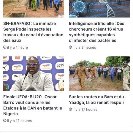
e
c
s
i
É
a
t
SN-BRAFASO : Le ministre
Intelligence artificielle : Des
l
Serge Poda inspecte les
chercheurs créent 16 virus
a
i
travaux du canal d’évacuation
synthétiques capables
l
s
des eaux
d’infecter des bactéries
o
a
il y a 1 heure
il y a 3 heures
n
t
s
i
t
o
o
n
m
d
b
e
e
s
n
l
Finale UFOA-B U20 : Oscar
Sur les routes du Bam et du
t
a
Barro veut conduire les
Yaadga, là où renaît l’espoir
f
n
Étalons à la CAN en battant le
il y a 17 heures
a
g
Nigeria
c
u
il y a 17 heures
e
e
a
s