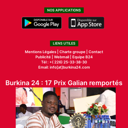
NOS APPLICATIONS
LIENS UTILES
Mentions Légales |
Charte groupe |
Contact
Publicité
|
Webmail |
Equipe B24
Tél : +( 226) 25-33-38-30
Email: info[at]burkina24.com
Burkina 24 : 17 Prix Galian remportés