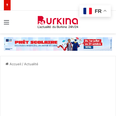
FR
Menu
Accueil
/
Actualité