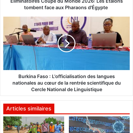
i
Éliminatoires Coupe du Monde 2026: Les Étalons
r
tombent face aux Pharaons d'Égypte
e
s
B
C
u
o
r
u
k
p
i
e
n
d
a
u
F
M
a
o
s
Burkina Faso : L'officialisation des langues
n
o
nationales au cœur de la rentrée scientifique du
d
Cercle National de Linguistique
e
:
2
L
0
'
Articles similaires
2
o
6
f
:
f
L
i