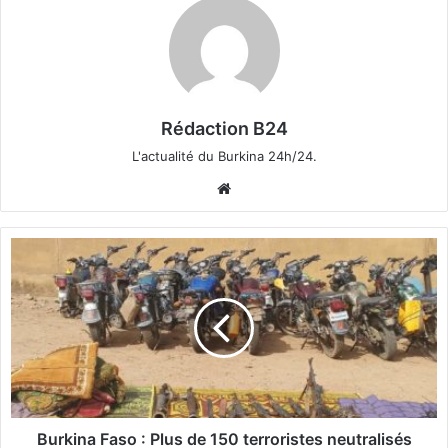
Rédaction B24
L'actualité du Burkina 24h/24.
We
bsi
te
B
u
r
k
i
n
a
F
a
s
Burkina Faso : Plus de 150 terroristes neutralisés