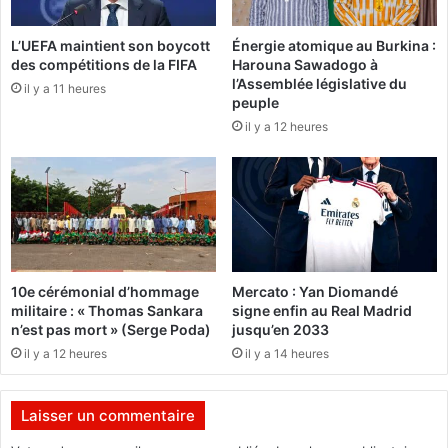
s
r
n
t
L’UEFA maintient son boycott
Énergie atomique au Burkina :
e
s
des compétitions de la FIFA
Harouna Sawadogo à
u
d
l’Assemblée législative du
t
il y a 11 heures
a
peuple
r
n
il y a 12 heures
a
s
l
d
i
e
s
s
é
a
s
t
d
t
a
e
10e cérémonial d’hommage
Mercato : Yan Diomandé
n
n
militaire : « Thomas Sankara
signe enfin au Real Madrid
s
t
n’est pas mort » (Serge Poda)
jusqu’en 2033
l
a
il y a 12 heures
il y a 14 heures
'
t
o
s
p
s
Laisser un commentaire
é
u
r
i