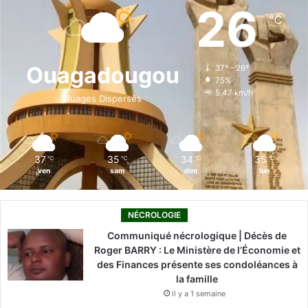
e
k
T
t
T
26
℃
b
e
u
a
o
o
d
b
g
k
Ouagadougou
37º - 26º
75%
o
i
e
r
5.47 km/h
Nuages Dispersés
k
n
a
m
37
35
34
35
℃
℃
℃
℃
ven
sam
dim
lun
NÉCROLOGIE
Communiqué nécrologique | Décès de
Roger BARRY : Le Ministère de l’Économie et
des Finances présente ses condoléances à
la famille
il y a 1 semaine