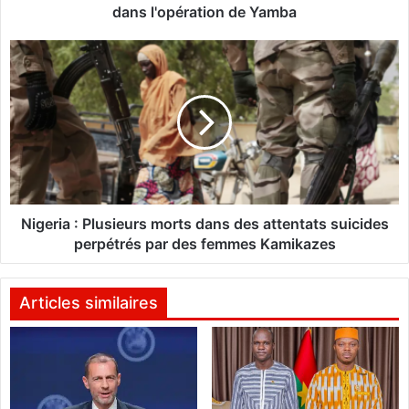
o
dans l'opération de Yamba
:
P
N
l
i
u
g
s
e
d
r
e
i
1
a
5
:
0
P
t
l
Nigeria : Plusieurs morts dans des attentats suicides
e
u
perpétrés par des femmes Kamikazes
r
s
r
i
o
e
Articles similaires
r
u
i
r
s
s
t
m
e
o