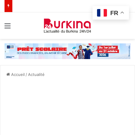
FR
Menu
Accueil
/
Actualité