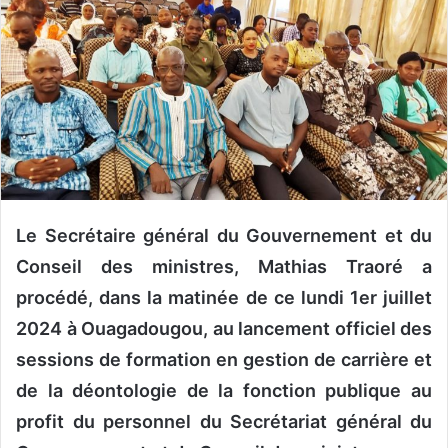
y
e
r
u
n
c
o
u
r
r
Le Secrétaire général du Gouvernement et du
i
Conseil des ministres, Mathias Traoré a
e
l
procédé, dans la matinée de ce lundi 1er juillet
2024 à Ouagadougou, au lancement officiel des
sessions de formation en gestion de carrière et
de la déontologie de la fonction publique au
profit du personnel du Secrétariat général du