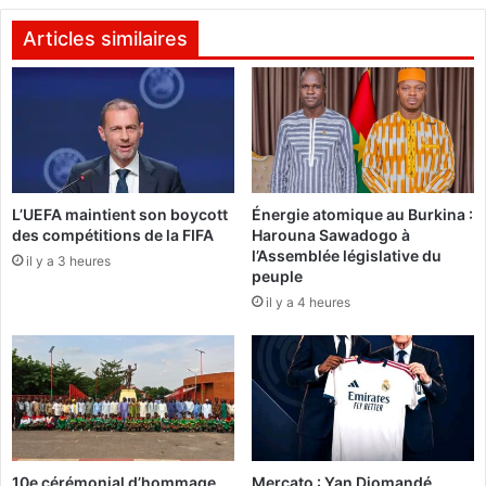
8
i
9
o
Articles similaires
v
n
é
d
h
u
i
p
c
r
u
i
l
x
e
L’UEFA maintient son boycott
Énergie atomique au Burkina :
d
des compétitions de la FIFA
Harouna Sawadogo à
s
e
l’Assemblée législative du
j
l
il y a 3 heures
peuple
u
’
il y a 4 heures
g
i
é
n
s
i
e
t
n
i
i
a
n
t
f
i
10e cérémonial d’hommage
Mercato : Yan Diomandé