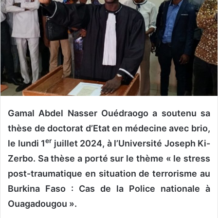
r
u
n
c
o
u
r
r
i
Gamal Abdel Nasser Ouédraogo a soutenu sa
e
thèse de doctorat d’Etat en médecine avec brio,
l
er
le lundi 1
juillet 2024, à l’Université Joseph Ki-
Zerbo. Sa thèse a porté sur le thème « le stress
post-traumatique en situation de terrorisme au
Burkina Faso : Cas de la Police nationale à
Ouagadougou ».