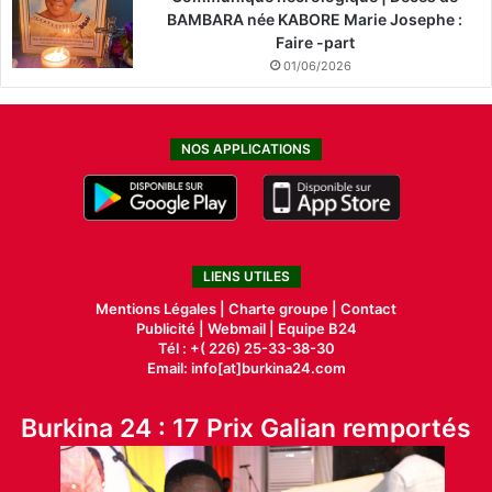
BAMBARA née KABORE Marie Josephe :
Faire -part
01/06/2026
NOS APPLICATIONS
LIENS UTILES
Mentions Légales |
Charte groupe |
Contact
Publicité
|
Webmail |
Equipe B24
Tél : +( 226) 25-33-38-30
Email: info[at]burkina24.com
Burkina 24 : 17 Prix Galian remportés