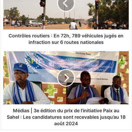
r
ô
l
e
s
r
Contrôles routiers : En 72h, 789 véhicules jugés en
o
infraction sur 6 routes nationales
u
t
M
i
é
e
d
r
i
s
a
:
s
E
|
n
3
7
e
2
é
Médias | 3e édition du prix de l’initiative Paix au
h
d
Sahel : Les candidatures sont recevables jusqu’au 18
,
i
août 2024
7
t