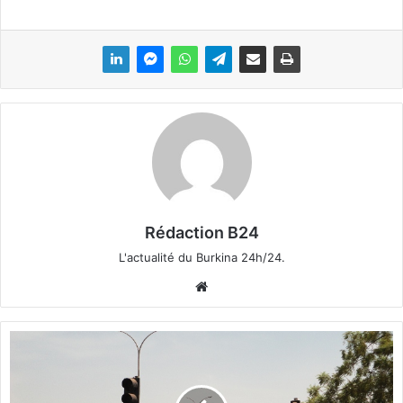
Rédaction B24
L'actualité du Burkina 24h/24.
We
bsi
te
C
o
n
t