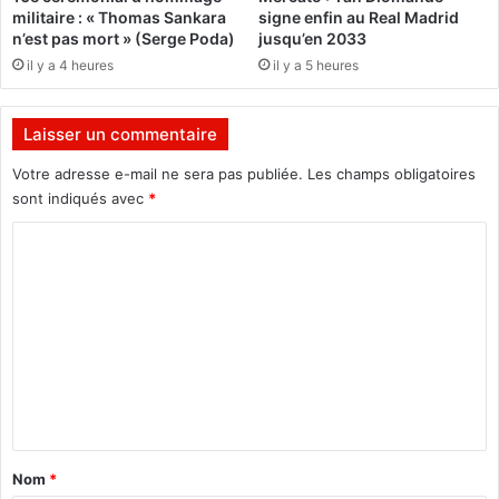
r
v
militaire : « Thomas Sankara
signe enfin au Real Madrid
a
e
n’est pas mort » (Serge Poda)
jusqu’en 2033
c
P
il y a 4 heures
il y a 5 heures
t
a
i
i
o
x
Laisser un commentaire
n
a
s
u
Votre adresse e-mail ne sera pas publiée.
Les champs obligatoires
u
S
sont indiqués avec
*
r
a
6
h
C
r
e
o
o
l
u
m
:
t
L
m
e
e
e
s
s
n
c
n
a
a
t
t
n
i
d
a
Nom
*
o
i