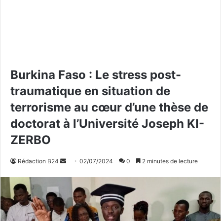
Burkina Faso : Le stress post-
traumatique en situation de
terrorisme au cœur d’une thèse de
doctorat à l’Université Joseph KI-
ZERBO
Rédaction B24
E
02/07/2024
0
2 minutes de lecture
n
v
o
y
e