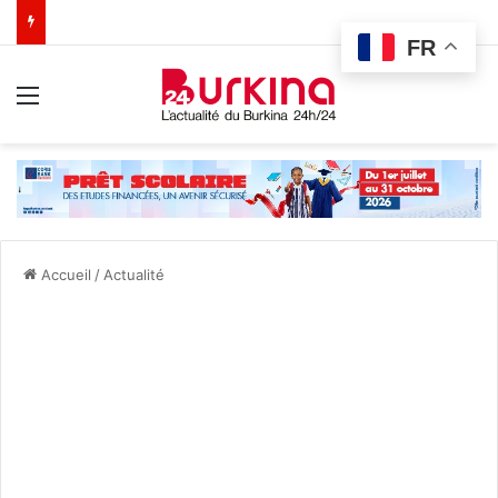
FR
Menu
Accueil
/
Actualité