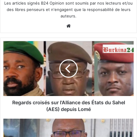
Les articles signés B24 Opinion sont soumis par nos lecteurs et/ou
des libres penseurs et n'engagent que la responsabilité de leurs
auteurs.
We
bsi
te
R
e
g
a
r
d
s
c
r
o
Regards croisés sur l'Alliance des États du Sahel
i
(AES) depuis Lomé
s
é
L
s
u
s
t