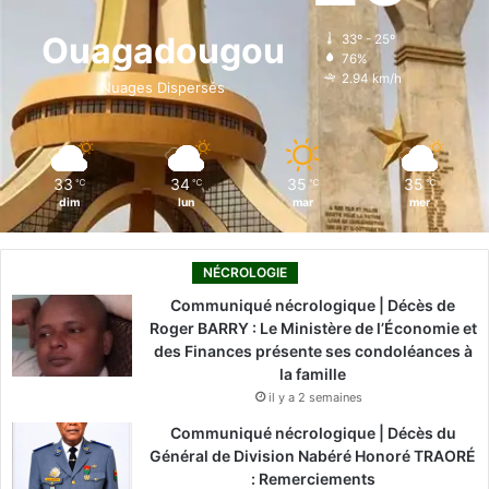
o
d
b
g
k
Ouagadougou
33º - 25º
76%
o
i
e
r
2.94 km/h
Nuages Dispersés
k
n
a
m
33
34
35
35
℃
℃
℃
℃
dim
lun
mar
mer
NÉCROLOGIE
Communiqué nécrologique | Décès de
Roger BARRY : Le Ministère de l’Économie et
des Finances présente ses condoléances à
la famille
il y a 2 semaines
Communiqué nécrologique | Décès du
Général de Division Nabéré Honoré TRAORÉ
: Remerciements