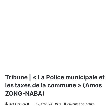
Tribune | « La Police municipale et
les taxes de la commune » (Amos
ZONG-NABA)
B24 Opinion
E
17/07/2024
0
2 minutes de lecture
n