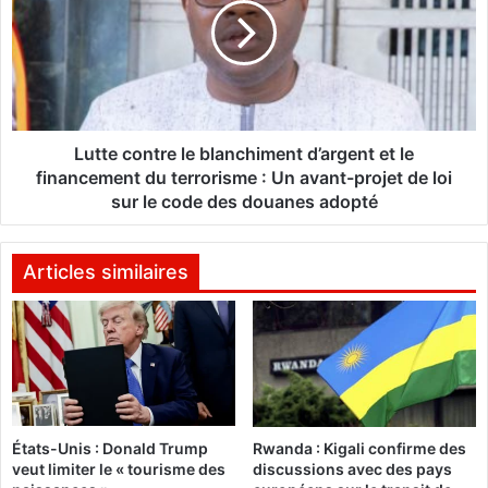
u
t
r
e
l
c
'
o
A
n
l
t
l
r
Lutte contre le blanchiment d’argent et le
i
e
financement du terrorisme : Un avant-projet de loi
a
l
sur le code des douanes adopté
n
e
c
b
e
l
Articles similaires
d
a
e
n
s
c
É
h
t
i
a
m
t
e
s
États-Unis : Donald Trump
Rwanda : Kigali confirme des
n
veut limiter le « tourisme des
discussions avec des pays
d
t