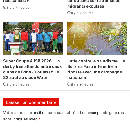
naissances »
européens sur le transit de
u
d
migrants expulsés
S
il y a 7 heures
’
il y a 7 heures
a
a
h
r
e
g
l
e
(
n
A
t
E
e
S
t
Super Coupe AJSB 2026 : Un
Lutte contre le paludisme : Le
)
l
derby très attendu entre deux
Burkina Faso intensifie la
d
e
clubs de Bobo-Dioulasso, le
riposte avec une campagne
e
f
22 août au stade Wobi
nationale
p
i
il y a 8 heures
il y a 9 heures
u
n
i
a
s
n
Laisser un commentaire
L
c
o
e
Votre adresse e-mail ne sera pas publiée.
Les champs obligatoires
m
m
sont indiqués avec
*
é
e
C
n