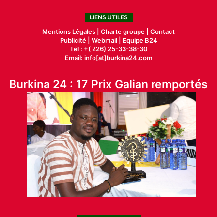
LIENS UTILES
Mentions Légales |
Charte groupe |
Contact
Publicité
|
Webmail |
Equipe B24
Tél : +( 226) 25-33-38-30
Email: info[at]burkina24.com
Burkina 24 : 17 Prix Galian remportés