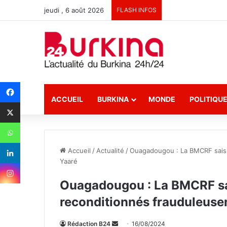
jeudi , 6 août 2026
FLASH INFOS
ACCUEIL
BURKINA
MONDE
POLITIQU
Accueil
/
Actualité
/
Ouagadougou : La BMCRF saisi
Yaaré
Ouagadougou : La BMCRF sai
reconditionnés frauduleuse
Rédaction B24
E
16/08/2024