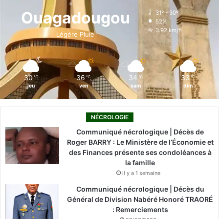
u
o
d
b
g
k
p
m
Ouagadougou
31º - 30º
p
é
52%
o
i
e
r
e
3.92 km/h
a
Légère Pluie
m
u
k
n
a
e
t
n
e
m
t
u
30
36
34
33
℃
℃
℃
℃
d
r
jeu
ven
sam
dim
e
s
c
NÉCROLOGIE
o
m
Communiqué nécrologique | Décès de
p
Roger BARRY : Le Ministère de l’Économie et
é
des Finances présente ses condoléances à
t
la famille
e
il y a 1 semaine
n
Communiqué nécrologique | Décès du
c
Général de Division Nabéré Honoré TRAORÉ
e
: Remerciements
s