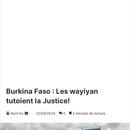
Burkina Faso : Les wayiyan
tutoient la Justice!
Akim Ky
E
22/08/2024
0
2 minutes de lecture
n
v