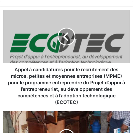
A
p
p
e
l
à
c
a
n
d
Appel à candidatures pour le recrutement des
i
micros, petites et moyennes entreprises (MPME)
d
pour le programme entreprendre du Projet d’appui à
a
l’entrepreneuriat, au développement des
t
compétences et à l’adoption technologique
u
(ECOTEC)
r
e
V
s
e
p
n
o