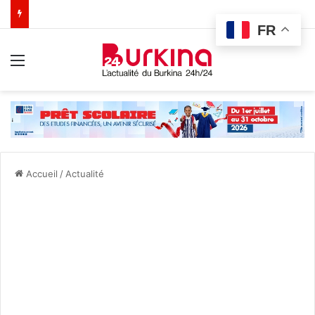
FR
Menu
Accueil
/
Actualité