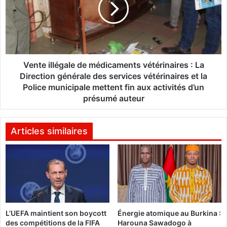
t
u
e
r
i
l
l
e
l
r
é
e
g
Vente illégale de médicaments vétérinaires : La
c
a
Direction générale des services vétérinaires et la
r
l
Police municipale mettent fin aux activités d’un
u
e
présumé auteur
t
d
e
e
m
m
Articles similaires
e
é
n
d
t
i
d
c
e
a
s
m
m
e
i
L’UEFA maintient son boycott
Énergie atomique au Burkina :
n
c
des compétitions de la FIFA
Harouna Sawadogo à
t