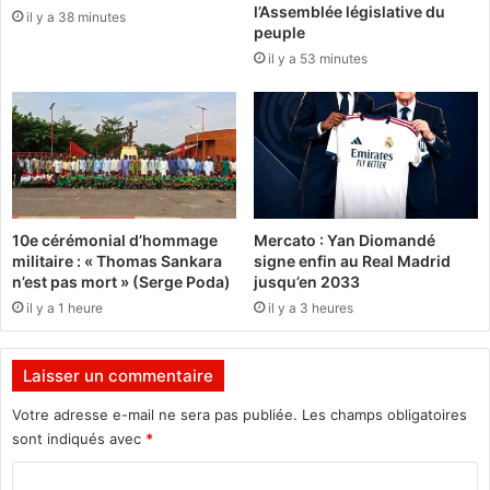
r
l’Assemblée législative du
s
il y a 38 minutes
peuple
o
v
s
il y a 53 minutes
é
,
t
p
é
e
r
t
i
i
n
t
a
e
i
s
10e cérémonial d’hommage
Mercato : Yan Diomandé
r
militaire : « Thomas Sankara
signe enfin au Real Madrid
e
e
n’est pas mort » (Serge Poda)
jusqu’en 2033
t
s
m
il y a 1 heure
il y a 3 heures
:
o
L
y
a
Laisser un commentaire
e
D
n
i
Votre adresse e-mail ne sera pas publiée.
Les champs obligatoires
n
r
sont indiqués avec
*
e
e
s
c
C