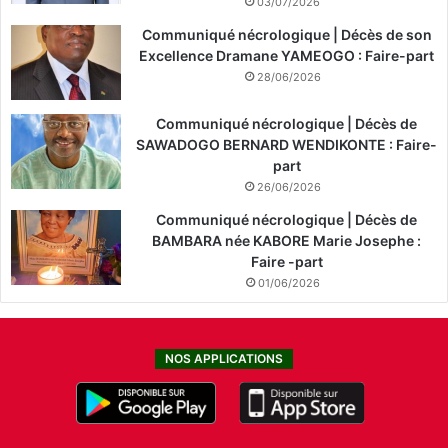
03/07/2026
e
t
Communiqué nécrologique | Décès de son
à
Excellence Dramane YAMEOGO : Faire-part
l
28/06/2026
’
a
Communiqué nécrologique | Décès de
d
SAWADOGO BERNARD WENDIKONTE : Faire-
o
part
p
26/06/2026
t
i
Communiqué nécrologique | Décès de
o
BAMBARA née KABORE Marie Josephe :
n
Faire -part
t
01/06/2026
e
c
h
NOS APPLICATIONS
n
o
l
o