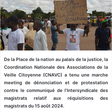
o
y
e
r
u
n
c
o
u
r
De la Place de la nation au palais de la justice, la
r
Coordination Nationale des Associations de la
i
Veille Citoyenne (CNAVC) a tenu une marche
e
l
meeting de dénonciation et de protestation
contre le communiqué de l’Intersyndicale des
magistrats relatif aux réquisitions des
magistrats du 15 août 2024.