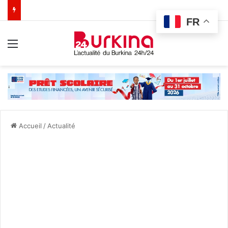
FR
Menu
Accueil
/
Actualité