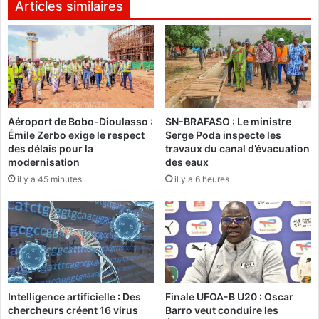
k
u
Articles similaires
s
r
u
k
m
i
m
n
i
a
t
b
:
è
L
Aéroport de Bobo-Dioulasso :
SN-BRAFASO : Le ministre
e
Émile Zerbo exige le respect
Serge Poda inspecte les
e
n
des délais pour la
travaux du canal d’évacuation
c
r
modernisation
des eaux
o
o
il y a 45 minutes
il y a 6 heures
m
u
i
t
t
e
é
p
d
o
’
u
o
r
r
l
Intelligence artificielle : Des
Finale UFOA-B U20 : Oscar
g
e
chercheurs créent 16 virus
Barro veut conduire les
a
s