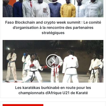
l
o
c
k
c
Faso Blockchain and crypto week summit : Le comité
h
d’organisation à la rencontre des partenaires
a
stratégiques
i
n
L
a
e
n
s
d
k
c
a
r
r
y
a
p
t
t
é
o
k
Les karatékas burkinabè en route pour les
w
a
championnats d’Afrique U21 de Karaté
e
s
e
b