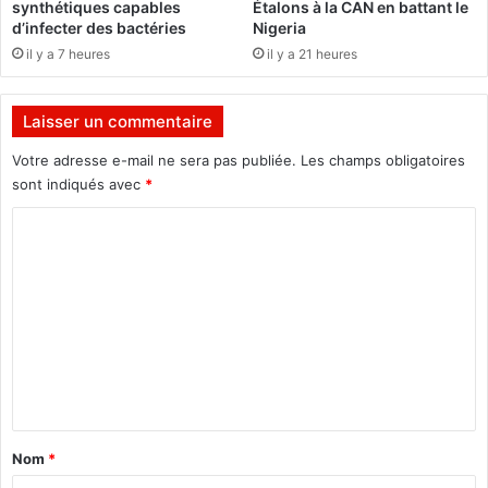
synthétiques capables
Étalons à la CAN en battant le
n
c
d’infecter des bactéries
Nigeria
i
h
il y a 7 heures
il y a 21 heures
s
a
a
m
t
p
Laisser un commentaire
i
i
o
o
Votre adresse e-mail ne sera pas publiée.
Les champs obligatoires
n
n
sont indiqués avec
*
à
n
l
C
a
a
t
o
r
s
m
e
d
n
’
m
c
A
e
o
f
n
r
n
t
i
t
r
q
e
a
u
Nom
*
d
e
i