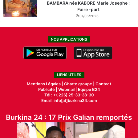
BAMBARA née KABORE Marie Josephe :
Faire -part
01/06/2026
NOS APPLICATIONS
LIENS UTILES
Mentions Légales |
Charte groupe |
Contact
Publicité
|
Webmail |
Equipe B24
Tél : +( 226) 25-33-38-30
Email: info[at]burkina24.com
Burkina 24 : 17 Prix Galian remportés