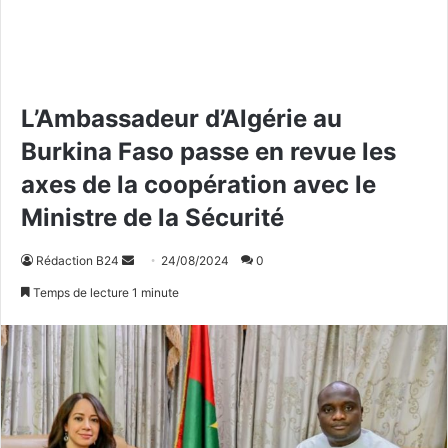
L’Ambassadeur d’Algérie au
Burkina Faso passe en revue les
axes de la coopération avec le
Ministre de la Sécurité
Rédaction B24
E
24/08/2024
0
n
Temps de lecture 1 minute
v
o
y
e
r
u