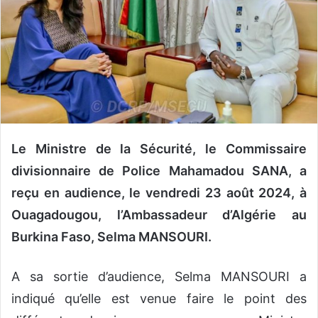
n
c
o
u
r
r
i
e
l
Le Ministre de la Sécurité, le Commissaire
divisionnaire de Police Mahamadou SANA, a
reçu en audience, le vendredi 23 août 2024, à
Ouagadougou, l’Ambassadeur d’Algérie au
Burkina Faso, Selma MANSOURI.
A sa sortie d’audience, Selma MANSOURI a
indiqué qu’elle est venue faire le point des