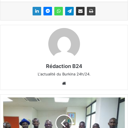
Rédaction B24
L'actualité du Burkina 24h/24.
We
bsi
te
F
a
s
o
B