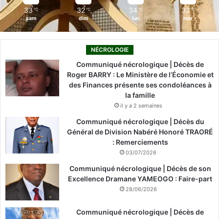
33
32
34
32
℃
℃
℃
℃
sam
dim
lun
mar
NÉCROLOGIE
Communiqué nécrologique | Décès de
Roger BARRY : Le Ministère de l’Économie et
des Finances présente ses condoléances à
la famille
il y a 2 semaines
Communiqué nécrologique | Décès du
Général de Division Nabéré Honoré TRAORÉ
: Remerciements
03/07/2026
Communiqué nécrologique | Décès de son
Excellence Dramane YAMEOGO : Faire-part
28/06/2026
Communiqué nécrologique | Décès de