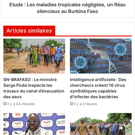
m
s
Etude : Les maladies tropicales négligées, un fléau
e
m
silencieux au Burkina Faso
a
a
u
l
S
a
Articles similaires
a
d
h
i
e
e
l
s
t
:
r
R
o
SN-BRAFASO : Le ministre
Intelligence artificielle : Des
a
p
Serge Poda inspecte les
chercheurs créent 16 virus
p
i
travaux du canal d’évacuation
synthétiques capables
p
c
des eaux
d’infecter des bactéries
r
a
il y a 43 minutes
il y a 2 heures
o
l
c
e
h
s
e
n
m
é