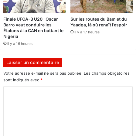
e
g
n
l
t
i
Finale UFOA-B U20 : Oscar
Sur les routes du Bam et du
e
g
Barro veut conduire les
Yaadga, là où renaît l’espoir
n
é
Étalons à la CAN en battant le
il y a 17 heures
t
e
Nigeria
r
s
il y a 16 heures
e
,
d
u
e
n
Laisser un commentaire
u
f
x
l
Votre adresse e-mail ne sera pas publiée.
Les champs obligatoires
s
é
sont indiqués avec
*
t
a
r
C
u
u
s
o
c
i
m
t
l
u
e
m
r
n
e
e
c
s
i