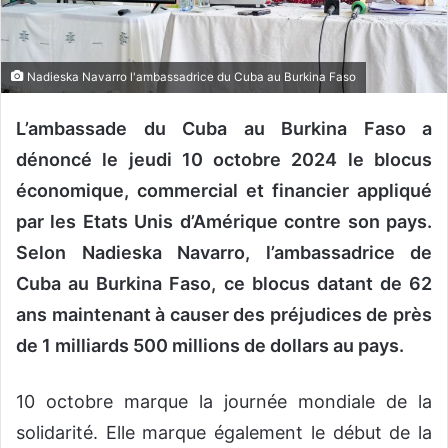
n
c
o
u
Nadieska Navarro l'ambassadrice du Cuba au Burkina Faso
r
r
L’ambassade du Cuba au Burkina Faso a
i
dénoncé le jeudi 10 octobre 2024 le blocus
e
économique, commercial et financier appliqué
l
par les Etats Unis d’Amérique contre son pays.
Selon Nadieska Navarro, l’ambassadrice de
Cuba au Burkina Faso, ce blocus datant de 62
ans maintenant à causer des préjudices de près
de 1 milliards 500 millions de dollars au pays.
10 octobre marque la journée mondiale de la
solidarité. Elle marque également le début de la