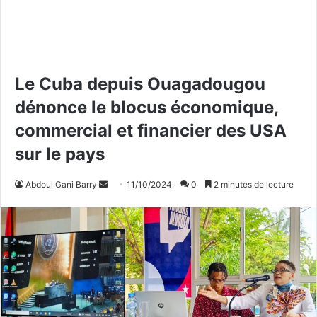
Le Cuba depuis Ouagadougou
dénonce le blocus économique,
commercial et financier des USA
sur le pays
Abdoul Gani Barry
E
11/10/2024
0
2 minutes de lecture
n
v
o
y
e
r
u