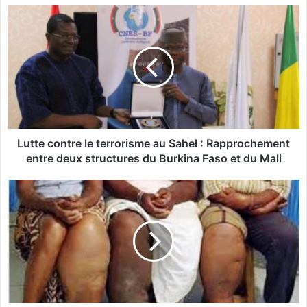
L
u
t
t
e
c
o
n
t
r
Lutte contre le terrorisme au Sahel : Rapprochement
e
entre deux structures du Burkina Faso et du Mali
l
e
E
t
t
e
u
r
d
r
e
o
r
:
i
L
s
e