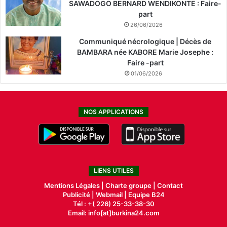
SAWADOGO BERNARD WENDIKONTE : Faire-
part
26/06/2026
Communiqué nécrologique | Décès de
BAMBARA née KABORE Marie Josephe :
Faire -part
01/06/2026
NOS APPLICATIONS
LIENS UTILES
Mentions Légales |
Charte groupe |
Contact
Publicité
|
Webmail |
Equipe B24
Tél : +( 226) 25-33-38-30
Email: info[at]burkina24.com