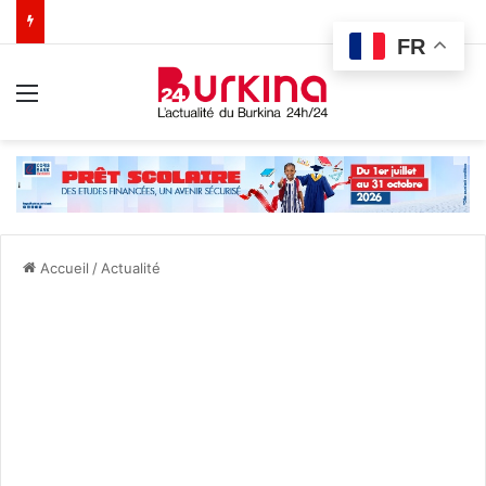
FR
Menu
Accueil
/
Actualité