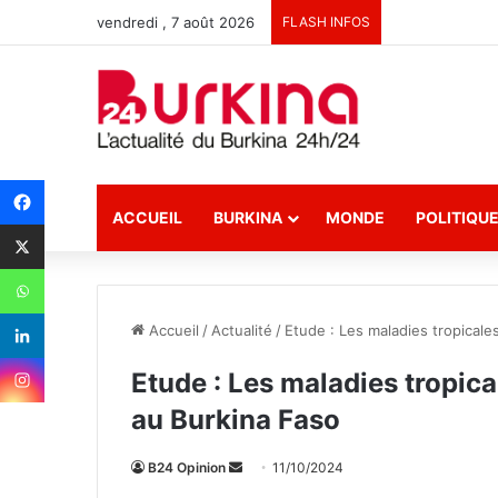
vendredi , 7 août 2026
FLASH INFOS
ACCUEIL
BURKINA
MONDE
POLITIQU
Accueil
/
Actualité
/
Etude : Les maladies tropicale
Etude : Les maladies tropica
au Burkina Faso
B24 Opinion
E
11/10/2024
n