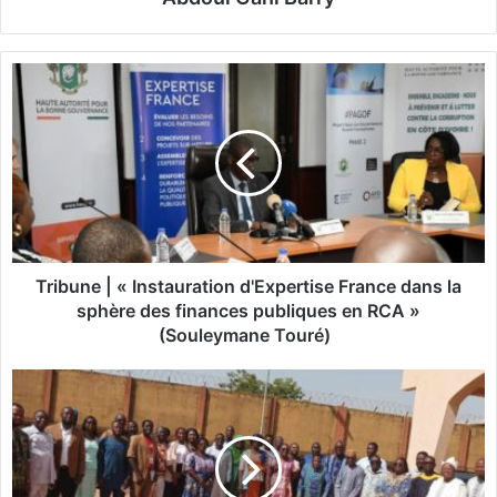
T
r
i
b
u
n
e
|
«
Tribune | « Instauration d'Expertise France dans la
I
sphère des finances publiques en RCA »
n
(Souleymane Touré)
s
t
L
a
u
u
t
r
t
a
e
t