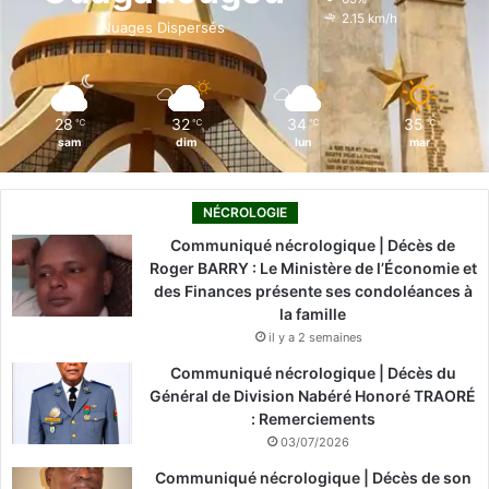
o
i
e
r
2.15 km/h
Nuages Dispersés
k
n
a
m
28
32
34
35
℃
℃
℃
℃
sam
dim
lun
mar
NÉCROLOGIE
Communiqué nécrologique | Décès de
Roger BARRY : Le Ministère de l’Économie et
des Finances présente ses condoléances à
la famille
il y a 2 semaines
Communiqué nécrologique | Décès du
Général de Division Nabéré Honoré TRAORÉ
: Remerciements
03/07/2026
Communiqué nécrologique | Décès de son