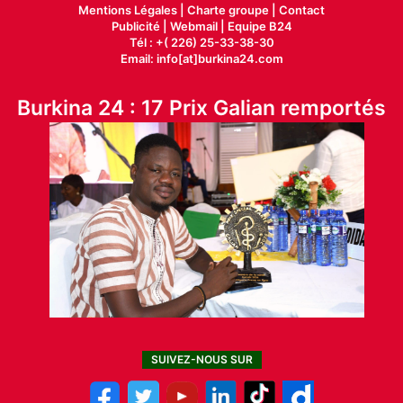
Mentions Légales |
Charte groupe |
Contact
Publicité
|
Webmail |
Equipe B24
Tél : +( 226) 25-33-38-30
Email: info[at]burkina24.com
Burkina 24 : 17 Prix Galian remportés
SUIVEZ-NOUS SUR