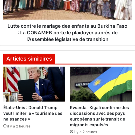
c
i
o
o
n
n
t
d
r
Lutte contre le mariage des enfants au Burkina Faso
'
e
: La CONAMEB porte le plaidoyer auprès de
E
l
l’Assemblée législative de transition
x
e
p
m
e
a
Articles similaires
r
r
t
i
i
a
s
g
e
e
F
d
r
e
a
États-Unis : Donald Trump
Rwanda : Kigali confirme des
s
veut limiter le « tourisme des
discussions avec des pays
n
e
naissances »
européens sur le transit de
c
n
migrants expulsés
e
il y a 2 heures
f
il y a 2 heures
d
a