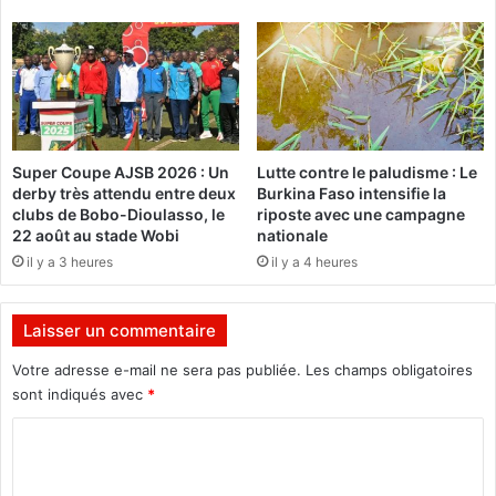
a
n
n
t
s
s
l
a
a
u
s
B
p
u
Super Coupe AJSB 2026 : Un
Lutte contre le paludisme : Le
h
r
derby très attendu entre deux
Burkina Faso intensifie la
è
k
clubs de Bobo-Dioulasso, le
riposte avec une campagne
r
i
22 août au stade Wobi
nationale
e
n
il y a 3 heures
il y a 4 heures
d
a
e
F
s
a
Laisser un commentaire
f
s
i
o
Votre adresse e-mail ne sera pas publiée.
Les champs obligatoires
n
:
sont indiqués avec
*
a
L
n
C
a
c
C
o
e
O