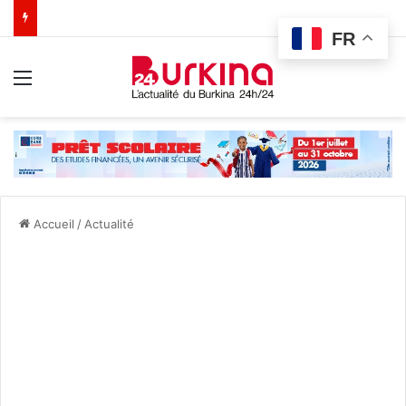
FR
Menu
Accueil
/
Actualité