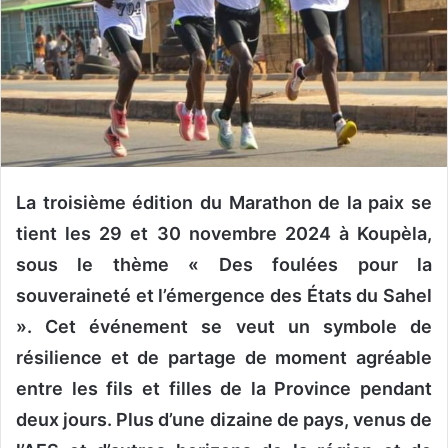
n
c
o
u
r
r
i
e
l
La troisième édition du Marathon de la paix se
tient les 29 et 30 novembre 2024 à Koupèla,
sous le thème « Des foulées pour la
souveraineté et l’émergence des États du Sahel
». Cet événement se veut un symbole de
résilience et de partage de moment agréable
entre les fils et filles de la Province pendant
deux jours. Plus d’une dizaine de pays, venus de