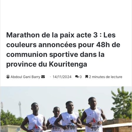
Marathon de la paix acte 3 : Les
couleurs annoncées pour 48h de
communion sportive dans la
province du Kouritenga
Abdoul Gani Barry
E
14/11/2024
0
2 minutes de lecture
n
v
o
y
e
r
u