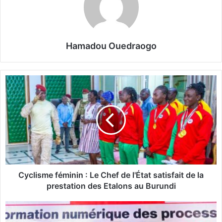
Hamadou Ouedraogo
C
y
c
l
i
s
m
e
f
é
Cyclisme féminin : Le Chef de l'État satisfait de la
m
prestation des Etalons au Burundi
i
n
B
i
u