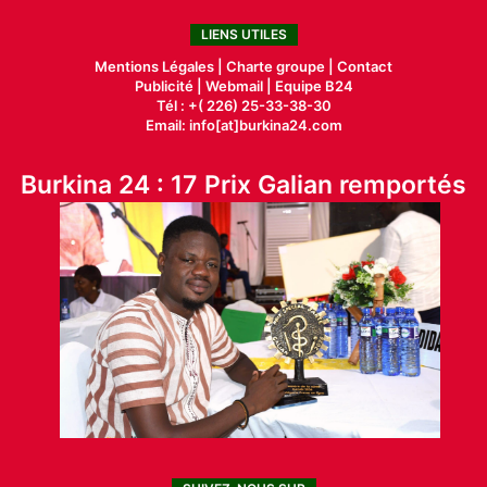
LIENS UTILES
Mentions Légales |
Charte groupe |
Contact
Publicité
|
Webmail |
Equipe B24
Tél : +( 226) 25-33-38-30
Email: info[at]burkina24.com
Burkina 24 : 17 Prix Galian remportés