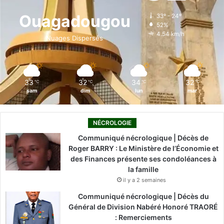
o
d
b
g
k
Ouagadougou
33º - 24º
52%
o
i
e
r
4.54 km/h
Nuages Dispersés
k
n
a
m
33
32
34
32
℃
℃
℃
℃
sam
dim
lun
mar
NÉCROLOGIE
Communiqué nécrologique | Décès de
Roger BARRY : Le Ministère de l’Économie et
des Finances présente ses condoléances à
la famille
il y a 2 semaines
Communiqué nécrologique | Décès du
Général de Division Nabéré Honoré TRAORÉ
: Remerciements