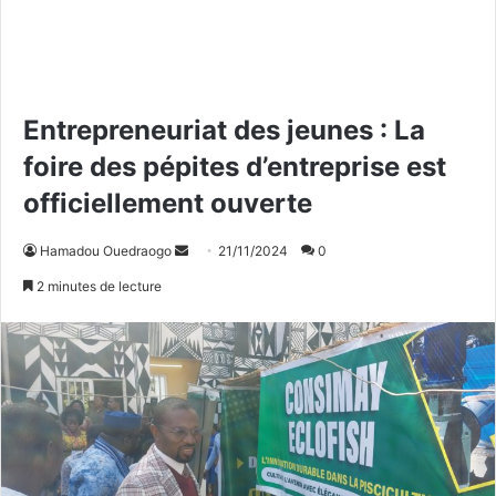
Entrepreneuriat des jeunes : La
foire des pépites d’entreprise est
officiellement ouverte
Hamadou Ouedraogo
E
21/11/2024
0
n
2 minutes de lecture
v
o
y
e
r
u
n
c