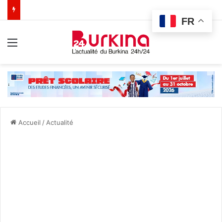
FR
Menu
Accueil
/
Actualité