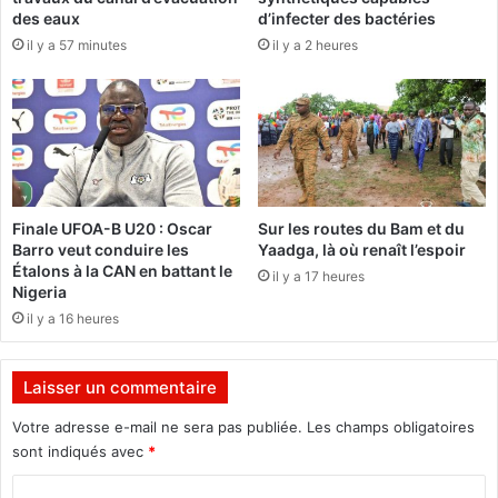
f
e
des eaux
d’infecter des bactéries
a
n
il y a 57 minutes
il y a 2 heures
i
c
t
e
d
a
e
n
l
n
a
u
p
e
r
l
Finale UFOA-B U20 : Oscar
Sur les routes du Bam et du
e
l
Barro veut conduire les
Yaadga, là où renaît l’espoir
s
e
Étalons à la CAN en battant le
il y a 17 heures
t
Nigeria
a
d
il y a 16 heures
t
e
i
l
o
a
Laisser un commentaire
n
D
d
G
Votre adresse e-mail ne sera pas publiée.
Les champs obligatoires
e
I
sont indiqués avec
*
s
p
E
C
l