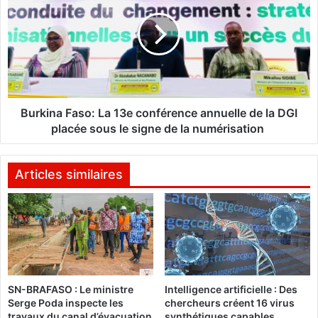
n
r
:
k
L
i
e
n
C
a
h
F
e
a
f
s
Burkina Faso: La 13e conférence annuelle de la DGI
d
o
placée sous le signe de la numérisation
e
:
l
L
'
a
Articles similaires
É
1
t
3
a
e
t
c
s
o
a
n
t
f
SN-BRAFASO : Le ministre
Intelligence artificielle : Des
i
é
Serge Poda inspecte les
chercheurs créent 16 virus
s
r
travaux du canal d’évacuation
synthétiques capables